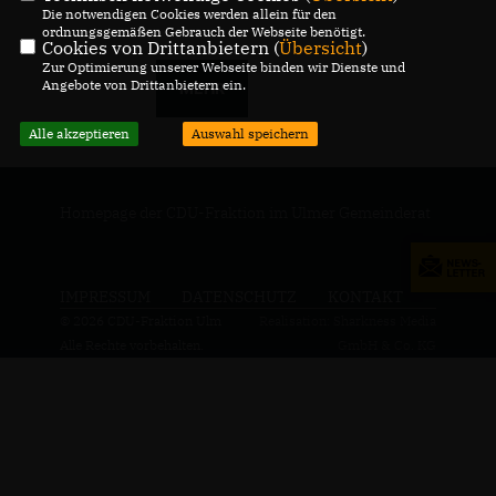
Die notwendigen Cookies werden allein für den
ordnungsgemäßen Gebrauch der Webseite benötigt.
Cookies von Drittanbietern (
Übersicht
)
Zur Optimierung unserer Webseite binden wir Dienste und
Angebote von Drittanbietern ein.
MEHR
Alle akzeptieren
Auswahl speichern
Homepage der CDU-Fraktion im Ulmer Gemeinderat
IMPRESSUM
DATENSCHUTZ
KONTAKT
© 2026 CDU-Fraktion Ulm
Realisation: Sharkness Media
Alle Rechte vorbehalten.
GmbH & Co. KG