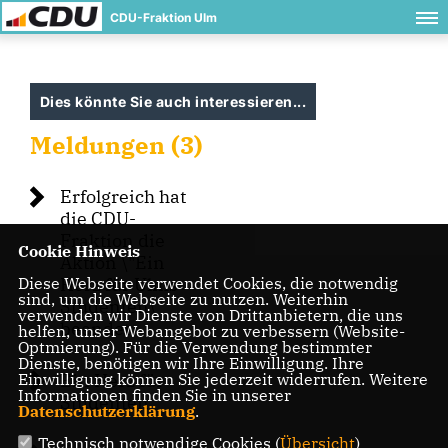
CDU-Fraktion Ulm
Dies könnte Sie auch interessieren...
Meldungen (3)
Erfolgreich hat
die CDU-
Fraktion die
Cookie Hinweis
Aktion \"Ein
Diese Webseite verwendet Cookies, die notwendig
Herz für Ulms
sind, um die Webseite zu nutzen. Weiterhin
Studenten\"
verwenden wir Dienste von Drittanbietern, die uns
beendet
helfen, unser Webangebot zu verbessern (Website-
Optmierung). Für die Verwendung bestimmter
Dienste, benötigen wir Ihre Einwilligung. Ihre
Einwilligung können Sie jederzeit widerrufen. Weitere
Ein Herz für
Informationen finden Sie in unserer
Studenten
Datenschutzerklärung
.
Technisch notwendige Cookies (
Übersicht
)