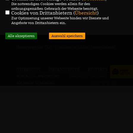
Kongress
Die notwendigen Cookies werden allein für den
\"Lebendige
ordnungsgemäßen Gebrauch der Webseite benötigt.
Cookies von Drittanbietern (
Übersicht
)
Stadt\"
Zur Optimierung unserer Webseite binden wir Dienste und
Angebote von Drittanbietern ein.
Alle akzeptieren
Auswahl speichern
Homepage der CDU-Fraktion im Ulmer Gemeinderat
IMPRESSUM
DATENSCHUTZ
KONTAKT
© 2026 CDU-Fraktion Ulm
Realisation: Sharkness Media
Alle Rechte vorbehalten.
GmbH & Co. KG