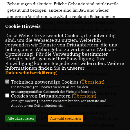
Bebauungen diskutiert. Etliche Gebäude sind mittlerweile
gebaut und bezogen, andere sind im Bau und wieder
andere im Verfahren, wie z.B. die geplante Bebauung im
Maienweg 2. Unabhängig von der Beschlussvorlage zum
Cookie Hinweis
Maienweg im Fachbereichsausschuss Stadtentwicklung,
Diese Webseite verwendet Cookies, die notwendig
Bau und Umwelt am 19.03.2019 nehmen wir die dazu an
sind, um die Webseite zu nutzen. Weiterhin
Heftigkeit zunehmende Debatte im
verwenden wir Dienste von Drittanbietern, die uns
Bebauungsplanverfahren zum Anlass, folgenden Antrag zu
helfen, unser Webangebot zu verbessern (Website-
Optmierung). Für die Verwendung bestimmter
stellen:
Dienste, benötigen wir Ihre Einwilligung. Ihre
Einwilligung können Sie jederzeit widerrufen. Weitere
Informationen finden Sie in unserer
In Quartieren, in denen abzusehen ist, dass es zu einem
Datenschutzerklärung
.
Generationenwechsel und/oder zu weiterführenden
städtebaulichen Maßnahmen kommen wird, werden
Technisch notwendige Cookies (
Übersicht
)
künftig im Vorfeld städtebauliche Rahmenpläne erarbeitet
Die notwendigen Cookies werden allein für den
ordnungsgemäßen Gebrauch der Webseite benötigt.
und aufgestellt. Ein städtebaulicher Rahmenplan ist ein
Cookies von Drittanbietern (
Übersicht
)
informelles Planungsinstrument, um
Zur Optimierung unserer Webseite binden wir Dienste und
Angebote von Drittanbietern ein.
Entwicklungspotentiale eines Stadtteils/eines Quartiers
auszuloten und Perspektiven für dessen zukünftige
Alle akzeptieren
Auswahl speichern
Nutzung in groben Zügen darzustellen. Es ist uns klar, dass
er nicht rechtsverbindlich und keinem standardisierten