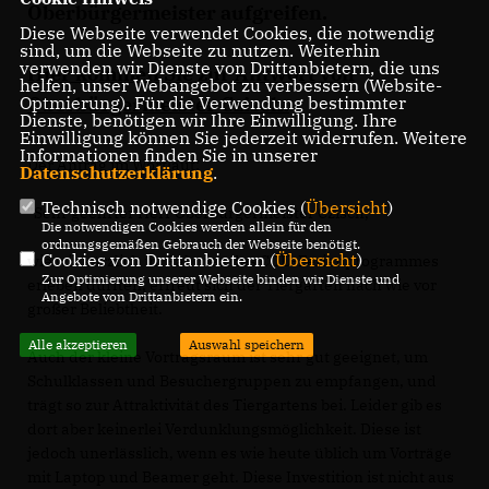
Oberbürgermeister aufgreifen.
Diese Webseite verwendet Cookies, die notwendig
sind, um die Webseite zu nutzen. Weiterhin
verwenden wir Dienste von Drittanbietern, die uns
Hier kommen Sie zur Antwort von
helfen, unser Webangebot zu verbessern (Website-
Optmierung). Für die Verwendung bestimmter
Oberbürgermeister Czisch.
Dienste, benötigen wir Ihre Einwilligung. Ihre
Einwilligung können Sie jederzeit widerrufen. Weitere
Informationen finden Sie in unserer
Der Antrag im Wortlaut:
Datenschutzerklärung
.
Technisch notwendige Cookies (
Übersicht
)
"Sehr geehrter Herr Oberbürgermeister Czisch,
Die notwendigen Cookies werden allein für den
ordnungsgemäßen Gebrauch der Webseite benötigt.
Cookies von Drittanbietern (
Übersicht
)
wie wir kürzlich im Rahmen des CDU-Ferienprogrammes
Zur Optimierung unserer Webseite binden wir Dienste und
erleben durften, erfreut sich der Tiergarten nach wie vor
Angebote von Drittanbietern ein.
großer Beliebtheit.
Alle akzeptieren
Auswahl speichern
Auch der kleine Vortragsraum ist sehr gut geeignet, um
Schulklassen und Besuchergruppen zu empfangen, und
trägt so zur Attraktivität des Tiergartens bei. Leider gib es
dort aber keinerlei Verdunklungsmöglichkeit. Diese ist
jedoch unerlässlich, wenn es wie heute üblich um Vorträge
mit Laptop und Beamer geht. Diese Investition ist nicht aus