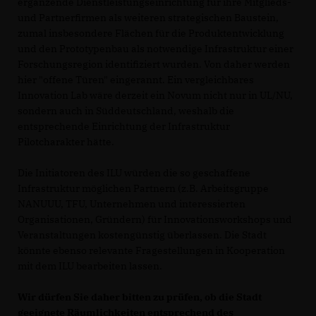
ergänzende Dienstleistungseinrichtung für ihre Mitglieds-
und Partnerfirmen als weiteren strategischen Baustein,
zumal insbesondere Flächen für die Produktentwicklung
und den Prototypenbau als notwendige Infrastruktur einer
Forschungsregion identifiziert wurden. Von daher werden
hier "offene Türen" eingerannt. Ein vergleichbares
Innovation Lab wäre derzeit ein Novum nicht nur in UL/NU,
sondern auch in Süddeutschland, weshalb die
entsprechende Einrichtung der Infrastruktur
Pilotcharakter hätte.
Die Initiatoren des ILU würden die so geschaffene
Infrastruktur möglichen Partnern (z.B. Arbeitsgruppe
NANUUU, TFU, Unternehmen und interessierten
Organisationen, Gründern) für Innovationsworkshops und
Veranstaltungen kostengünstig überlassen. Die Stadt
könnte ebenso relevante Fragestellungen in Kooperation
mit dem ILU bearbeiten lassen.
Wir dürfen Sie daher bitten zu prüfen, ob die Stadt
geeignete Räumlichkeiten entsprechend des