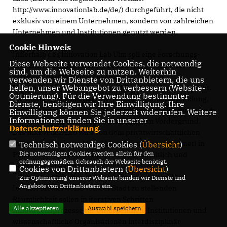
http://www.innovationlab.de/de/) durchgeführt, die nicht
exklusiv von einem Unternehmen, sondern von zahlreichen
Unternehmen und Institutionen genutzt werden.
Cookie Hinweis
Innerhalb des Innovation Lab Ulm soll eine Forschungs-
Diese Webseite verwendet Cookies, die notwendig
und Entwicklungsplattform geschaffen werden, die die
sind, um die Webseite zu nutzen. Weiterhin
disziplinübergreifende Zusammenarbeit von
verwenden wir Dienste von Drittanbietern, die uns
helfen, unser Webangebot zu verbessern (Website-
Unternehmen, Institutionen und Studierenden ermöglicht.
Optmierung). Für die Verwendung bestimmter
Dabei stehen die kooperative Forschung und Entwicklung,
Dienste, benötigen wir Ihre Einwilligung. Ihre
der Transfer von Erfindungen in marktfähige Produkte und
Einwilligung können Sie jederzeit widerrufen. Weitere
Informationen finden Sie in unserer
die Ausbildung von Nachwuchskräften im Vordergrund.
Datenschutzerklärung
.
Das Innovation Lab wird von dem privatwirtschaftlichen
Institut für Business Model Innovation (www.ifbmi.net) in
Technisch notwendige Cookies (
Übersicht
)
Die notwendigen Cookies werden allein für den
Person von Herrn Dr. Daniel Schallmo inhaltlich und
ordnungsgemäßen Gebrauch der Webseite benötigt.
methodisch begleitet.
Cookies von Drittanbietern (
Übersicht
)
Zur Optimierung unserer Webseite binden wir Dienste und
Angebote von Drittanbietern ein.
In einer idealerweise von der Stadt zu stellenden
Räumlichkeit sollen in iterativen Schritten
Alle akzeptieren
Auswahl speichern
Innovationsprozesse für Unternehmen, Institutionen und
wissenschaftliche Organisationen interdisziplinär