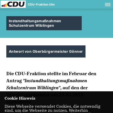
CDU-Fraktion Ulm
Instandhaltungsmaßnahmen
Schulzentrum Wiblingen
Antwort von Oberbürgermeister Gönner
Die CDU-Fraktion stellte im Februar den
Antrag
"Instandhaltungsmaßnahmen
Schulzentrum Wiblingen"
, auf den der
Oberbürgermeister am 23.03.2015
Cookie Hinweis
antwortete.
Diese Webseite verwendet Cookies, die notwendig
Mit dieser Antwort zeigte sich die CDU-
sind, um die Webseite zu nutzen. Weiterhin