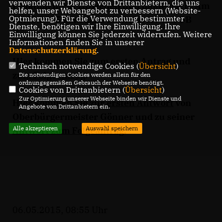
verwenden wir Dienste von Drittanbietern, die uns
Fraktion nicht zufrieden und hakte nach. Am
helfen, unser Webangebot zu verbessern (Website-
Optmierung). Für die Verwendung bestimmter
05.05.2015 kam dazu die Antwort von OB
Dienste, benötigen wir Ihre Einwilligung. Ihre
Gönner.
Einwilligung können Sie jederzeit widerrufen. Weitere
Informationen finden Sie in unserer
Datenschutzerklärung
.
Hier kommen Sie zum
ersten Antrag
und
Technisch notwendige Cookies (
Übersicht
)
zum Folgeantrag
.
Die notwendigen Cookies werden allein für den
ordnungsgemäßen Gebrauch der Webseite benötigt.
Cookies von Drittanbietern (
Übersicht
)
Zur Optimierung unserer Webseite binden wir Dienste und
Hier kommen Sie zur
ersten Antwort
von
Angebote von Drittanbietern ein.
Oberbürgermeister Gönner und zu seiner
Alle akzeptieren
Auswahl speichern
Antwort zum Folgeantrag
.
06.05.2015, 08:55 Uhr