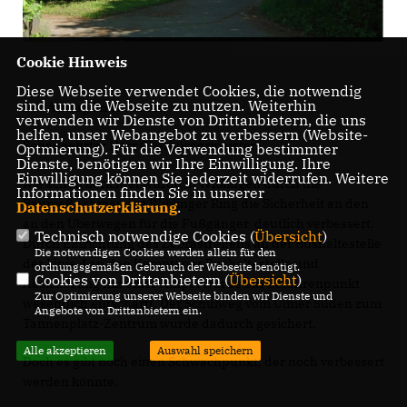
Cookie Hinweis
Diese Webseite verwendet Cookies, die notwendig
sind, um die Webseite zu nutzen. Weiterhin
Der Antrag im Wortlaut:
verwenden wir Dienste von Drittanbietern, die uns
helfen, unser Webangebot zu verbessern (Website-
Sehr geehrter Herr Oberbürgermeister,
Optmierung). Für die Verwendung bestimmter
Dienste, benötigen wir Ihre Einwilligung. Ihre
Einwilligung können Sie jederzeit widerrufen. Weitere
wie schon berichtet wurde in Wiblingen durch die
Informationen finden Sie in unserer
Baumaßnahmen am Wiblinger Ring die Sicherheit an den
Datenschutzerklärung
.
an den Überwegen für die Fußgänger deutlich verbessert.
Technisch notwendige Cookies (
Übersicht
)
Durch Einrichtung des Zebrastreifens an der Bushaltestelle
Die notwendigen Cookies werden allein für den
der Linie 4 an den Kemptener Bushaltestelle und
ordnungsgemäßen Gebrauch der Webseite benötigt.
Cookies von Drittanbietern (
Übersicht
)
Absicherung mit einer Ampel wurde ein Gefahrenpunkt
Zur Optimierung unserer Webseite binden wir Dienste und
wesentlich entschärft. Der Schulweg vom Ulmer Süden zum
Angebote von Drittanbietern ein.
Tannenplatz-Zentrum wurde dadurch gesichert.
Alle akzeptieren
Auswahl speichern
Doch es gibt noch einen Schwachpunkt, der noch verbessert
werden könnte.