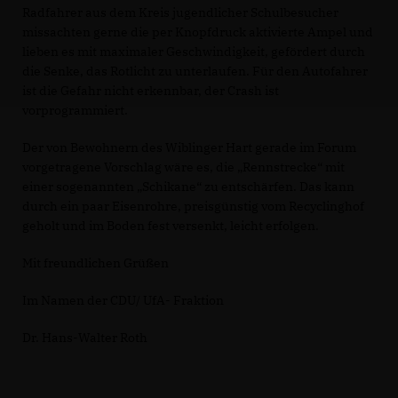
Radfahrer aus dem Kreis jugendlicher Schulbesucher
missachten gerne die per Knopfdruck aktivierte Ampel und
lieben es mit maximaler Geschwindigkeit, gefördert durch
die Senke, das Rotlicht zu unterlaufen. Für den Autofahrer
ist die Gefahr nicht erkennbar, der Crash ist
vorprogrammiert.
Der von Bewohnern des Wiblinger Hart gerade im Forum
vorgetragene Vorschlag wäre es, die „Rennstrecke“ mit
einer sogenannten „Schikane“ zu entschärfen. Das kann
durch ein paar Eisenrohre, preisgünstig vom Recyclinghof
geholt und im Boden fest versenkt, leicht erfolgen.
Mit freundlichen Grüßen
Im Namen der CDU/ UfA- Fraktion
Dr. Hans-Walter Roth