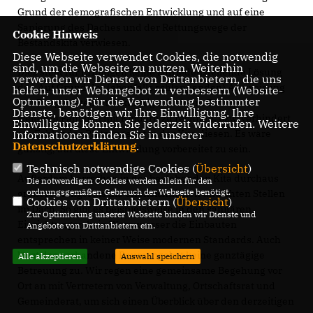
Grund der demografischen Entwicklung und auf eine
Sanierung des Daches und der Rettungswege der
Cookie Hinweis
Bestandskita verwiesen.
Diese Webseite verwendet Cookies, die notwendig
sind, um die Webseite zu nutzen. Weiterhin
Dies stellt für Ermingen keine zufriedenstellende Lösung
verwenden wir Dienste von Drittanbietern, die uns
dar. Auf Grund der (ebenfalls schleppenden) Ausweisung
helfen, unser Webangebot zu verbessern (Website-
Optmierung). Für die Verwendung bestimmter
von Baugebieten ist zukünftig mit einem Zuzug von
Dienste, benötigen wir Ihre Einwilligung. Ihre
weiteren Familien mit Kindern zu rechnen, bzw. verhindert
Einwilligung können Sie jederzeit widerrufen. Weitere
ein Fehlendes Platzangebot in der Kita diesen. Es wäre
Informationen finden Sie in unserer
Datenschutzerklärung
.
günstig, auf diese Entwicklung vorbereitet zu sein.
Technisch notwendige Cookies (
Übersicht
)
Außerdem herrschen in der bestehenden Kita durchaus
Die notwendigen Cookies werden allein für den
ordnungsgemäßen Gebrauch der Webseite benötigt.
größere Mängel als die offensichtlichen undichten Stellen
Cookies von Drittanbietern (
Übersicht
)
im Dach. So gibt es beispielsweise in den sanitären
Zur Optimierung unserer Webseite binden wir Dienste und
Einrichtungen kein Warmwasser die Einbauten
Angebote von Drittanbietern ein.
entsprechen in keiner Weise modernen Standards. Auch
lässt das vorhandene Raumangebot keine ganztägige
Alle akzeptieren
Auswahl speichern
Betreuung zu. Wir regen eine gemeinsame Begehung vor
Ort an mit Vertretern von Verwaltung, Ortschaftsrat und
Gemeinderat, um sich einen Überblick über den derzeitigen