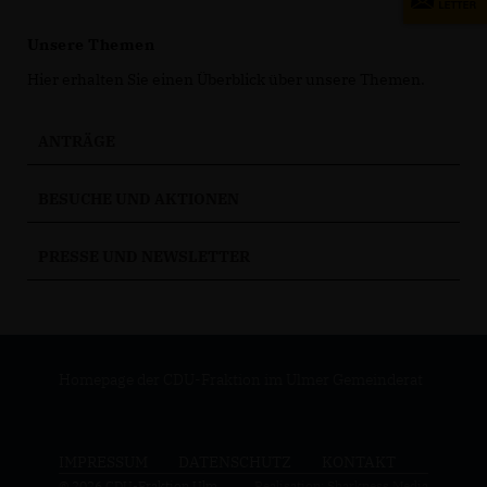
Unsere Themen
Hier erhalten Sie einen Überblick über unsere Themen.
ANTRÄGE
BESUCHE UND AKTIONEN
PRESSE UND NEWSLETTER
Homepage der CDU-Fraktion im Ulmer Gemeinderat
IMPRESSUM
DATENSCHUTZ
KONTAKT
© 2026 CDU-Fraktion Ulm
Realisation: Sharkness Media