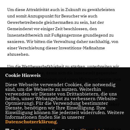
Um diese Attraktivität auch in Zukunft zu gewährleisten
und somit Anzugspunkt für Besucher wie auch
Gewerbetreibende gleichermaßen zu sein, hat der
Gemeinderat vor einiger Zeit beschlossen, den
Innenstadtbereich mit Fußgängerzone grundlegend zu
sanieren. Wir bitten die Verwaltung daher nachhaltig, von
einer Verschiebung dieser Investitions-Maßnahme
abzusehen.
Um die Wettbewerbsfähigkeit zu stärken, unterbreiten wir
weitere Vorschläge, damit sich die Innenstadt gegenüber
Cookie Hinweis
anderen Städten abheben und einen Mehrwert besitzt, den
Diese Webseite verwendet Cookies, die notwendig
Shoppen im Internet nicht bieten kann.
sind, um die Webseite zu nutzen. Weiterhin
verwenden wir Dienste von Drittanbietern, die uns
▪ Oberste Priorität hat, dass sich Besucher und Kunden zu
helfen, unser Webangebot zu verbessern (Website-
Optmierung). Für die Verwendung bestimmter
jeder Tages- und Nachtzeit sicher fühlen. Wir bitten daher
Dienste, benötigen wir Ihre Einwilligung. Ihre
um Ausweitung des Waffenverbotszone auf alle
Einwilligung können Sie jederzeit widerrufen. Weitere
Informationen finden Sie in unserer
Wochentage und Tagesstunden.
Datenschutzerklärung
.
▪ Unterbindung von Müll, der bereits Tage vor der Abholung