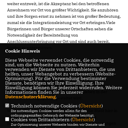
weiter entzweit, ist die Akzeptanz bei den betroffenen
Anwohnern vor Ort von größter Wichtigkeit. Sie anzuhören
und ihre Sorgen ernst zu nehmen ist von großer Bedeutung,
zumal sie die Integrationsleistung vor Ort erbringen.Viele
Bürgerinnen und Bürger unserer Ortschaften sehen die
Notwendigkeit der Bereitstellung von
Anschlussunterbringung vor Ort und sind auch bereit,
hierbei zu unterstützen.
Cookie Hinweis
Diese Webseite verwendet Cookies, die notwendig
Nachdem die Beteiligten der Meinung sind, dass die
sind, um die Webseite zu nutzen. Weiterhin
dezentrale Anschlussunterbringung auch in den
verwenden wir Dienste von Drittanbietern, die uns
Ortschaften aufgrund der dortigen Strukturen eine
helfen, unser Webangebot zu verbessern (Website-
Optmierung). Für die Verwendung bestimmter
erfolgreiche Integration versprechen, macht sich die
Dienste, benötigen wir Ihre Einwilligung. Ihre
aufnehmende Bürgerschaft völlig zu Recht Gedanken
Einwilligung können Sie jederzeit widerrufen. Weitere
Informationen finden Sie in unserer
darüber, wie ein gelingendes Zusammenleben in der
Datenschutzerklärung
.
Ortschaft künftig optimal gestaltet wird.
Technisch notwendige Cookies (
Übersicht
)
Wie bereits mehrfach dargelegt sehen wir die Stadt hier in
Die notwendigen Cookies werden allein für den
ordnungsgemäßen Gebrauch der Webseite benötigt.
der Bringschuld, ein begleitendes verlässliches
Cookies von Drittanbietern (
Übersicht
)
Integrationskonzept zu beschließen, das die Anregungen
Zur Optimierung unserer Webseite binden wir Dienste und