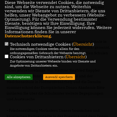
28 Partnerschulen (zwei pro Anrainerstaat) bis zum Jahr
Diese Webseite verwendet Cookies, die notwendig
sind, um die Webseite zu nutzen. Weiterhin
2025 wären ein erstes gutes Ziel. In früheren Jahren war
verwenden wir Dienste von Drittanbietern, die uns
dies ein guter Brauch und konnte die internationalen
helfen, unser Webangebot zu verbessern (Website-
Beziehungen deutlich verbessern. Als gelungene Projekte,
Optmierung). Für die Verwendung bestimmter
Dienste, benötigen wir Ihre Einwilligung. Ihre
trotz aller Herausforderungen durch die Pandemie, seien
Einwilligung können Sie jederzeit widerrufen. Weitere
hier die Partnerschaften zwischen
Informationen finden Sie in unserer
Datenschutzerklärung
.
− der Robert-Bosch-Schule und der technischen Schule in
Technisch notwendige Cookies (
Übersicht
)
Orasje (Posavina-Kanton, BosnienHerzegowina) genannt,
Die notwendigen Cookies werden allein für den
die nun nach Beendigung des Projekts von beiden Schulen
ordnungsgemäßen Gebrauch der Webseite benötigt.
Cookies von Drittanbietern (
Übersicht
)
weitergeführt wird.
Zur Optimierung unserer Webseite binden wir Dienste und
Angebote von Drittanbietern ein.
− Das jahrzehntelange, von Stadtrat Siegfried Keppler
geschmiedete Bündnis, von St. Hildegard und der
Alle akzeptieren
Auswahl speichern
Mädchenschule in Hódmezővásárhely und die Danube
summer school der Europäischen Donau Akademie Bitte
initiieren Sie über die Schulämter weitere Begegnungen
und Austausche
• Friedensstiftung Mariastern Unsere bosnischen und
kroatischen Partnerstädte in der Posavina und dem Donau