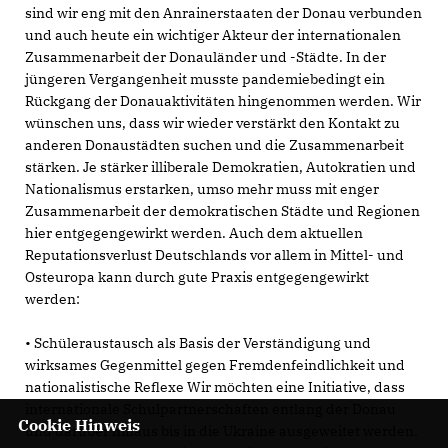
sind wir eng mit den Anrainerstaaten der Donau verbunden
und auch heute ein wichtiger Akteur der internationalen
Zusammenarbeit der Donauländer und -Städte. In der
jüngeren Vergangenheit musste pandemiebedingt ein
Rückgang der Donauaktivitäten hingenommen werden. Wir
wünschen uns, dass wir wieder verstärkt den Kontakt zu
anderen Donaustädten suchen und die Zusammenarbeit
stärken. Je stärker illiberale Demokratien, Autokratien und
Nationalismus erstarken, umso mehr muss mit enger
Zusammenarbeit der demokratischen Städte und Regionen
hier entgegengewirkt werden. Auch dem aktuellen
Reputationsverlust Deutschlands vor allem in Mittel- und
Osteuropa kann durch gute Praxis entgegengewirkt
werden:
• Schüleraustausch als Basis der Verständigung und
wirksames Gegenmittel gegen Fremdenfeindlichkeit und
nationalistische Reflexe Wir möchten eine Initiative, dass
internationale Schulpartnerschaften entlang der Donau
Cookie Hinweis
und darüber hinaus bis in die Ukraine ausgeweitet werden.