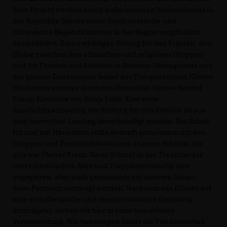
Save Projekt werden durch aufkeimenden Nationalismus in
der Republika Srpska sowie durch russische und
chinesische Begehrlichkeiten in der Region empfindlich
destabilisiert. Einen wichtigen Beitrag für den Frieden, den
Dialog zwischen den ethnischen und religiösen Gruppen
und für Frieden und Stabilität in Bosnien-Herzegowina und
der ganzen Donauregion leistet das Europazentrum Kloster
Mariastern unseres verehrten Donaufest-Gastes Bischof
Franjo Komarica von Banja Luka. Eine erste
Anschubfinanzierung der Stiftung für den Frieden ist aus
dem bayrischen Landtag bewerkstelligt worden. Die Arbeit
für und mit Mariastern sollte deshalb gemeinsam mit den
Gruppen und Persönlichkeiten aus unseren Städten, die
sich wie Pfarrer Franz-Xaver Schmid in der Tradition der
oberschwäbischen Äbte und Trappistenmönche dort
engagieren, aber auch gemeinsam mit unseren Donau-
Save-Partnern verstetigt werden. Nachdem das Kloster auf
eine vorarlbergische und oberschwäbische Gründung
zurückgeht, stehen wir hier in einer besonderen
Verantwortung. Wir beantragen daher die Friedensarbeit