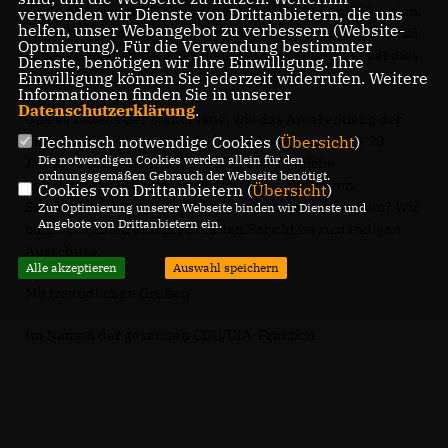
(Teil-)Abriss und Wohnungsneubau steht in der Diskussion.
verwenden wir Dienste von Drittanbietern, die uns
helfen, unser Webangebot zu verbessern (Website-
Wir sehen jedoch im Gesamten noch ungenutztes Potential
Optmierung). Für die Verwendung bestimmter
in dem Gebiet entlang der Blau. Mit dem Stadtregal hat dies
Dienste, benötigen wir Ihre Einwilligung. Ihre
bereits einen positiven Anfang genommen.
Einwilligung können Sie jederzeit widerrufen. Weitere
Informationen finden Sie in unserer
Datenschutzerklärung
.
Gibt es seitens der Stadt Pläne, wie das Areal entlang der
Blau und Blaubeurer Straße in den kommenden 10-20
Technisch notwendige Cookies (
Übersicht
)
Die notwendigen Cookies werden allein für den
Jahren weiterentwickelt werden kann? Welche
ordnungsgemäßen Gebrauch der Webseite benötigt.
notwendigen Schritte (Stichwort: Umsiedlung von
Cookies von Drittanbietern (
Übersicht
)
Störfallbetrieb) müssen hierfür unternommen werden? Wir
Zur Optimierung unserer Webseite binden wir Dienste und
Angebote von Drittanbietern ein.
bitten um einen entsprechenden Bericht im zuständigen
Ausschuss.
Alle akzeptieren
Auswahl speichern
Mit freundlichen Grüßen
Im Namen der gesamten CDU/UfA-Fraktion