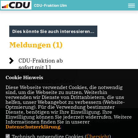
CDU-Fraktion Ulm
Dies könnte Sie auch interessieren...
Meldungen (1)
CDU-Fraktion ab
sofort mit 11
CDU-
Cookie Hinweis
Fraktionsmitgliedern
Diese Webseite verwendet Cookies, die notwendig
am Ratstisch
sind, um die Webseite zu nutzen. Weiterhin
verwenden wir Dienste von Drittanbietern, die uns
helfen, unser Webangebot zu verbessern (Website-
Optmierung). Für die Verwendung bestimmter
Dienste, benötigen wir Ihre Einwilligung. Ihre
Einwilligung können Sie jederzeit widerrufen. Weitere
Homepage der CDU-Fraktion im Ulmer Gemeinderat
Informationen finden Sie in unserer
Datenschutzerklärung
.
Technisch notwendige Cookies (
Übersicht
)