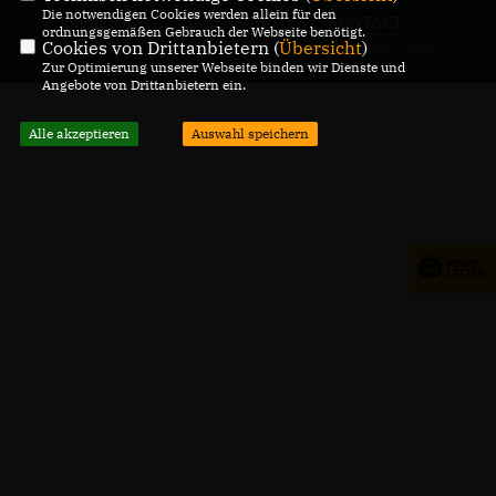
Die notwendigen Cookies werden allein für den
IMPRESSUM
DATENSCHUTZ
KONTAKT
ordnungsgemäßen Gebrauch der Webseite benötigt.
Cookies von Drittanbietern (
Übersicht
)
© 2026 CDU-Fraktion Ulm
Realisation: Sharkness Media
Zur Optimierung unserer Webseite binden wir Dienste und
Alle Rechte vorbehalten.
GmbH & Co. KG
Angebote von Drittanbietern ein.
Alle akzeptieren
Auswahl speichern