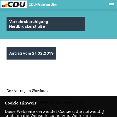
CDU-Fraktion Ulm
Verkehrsberuhigung
Herdbruckerstraße
Antrag vom 21.02.2019
Der Antrag im Wortlaut:
Sehr geehrter Herr Oberbürgermeister Czisch,
Cookie Hinweis
Diese Webseite verwendet Cookies, die notwendig
wie in GD 406/18 beschrieben und vom
sind, um die Webseite zu nutzen. Weiterhin