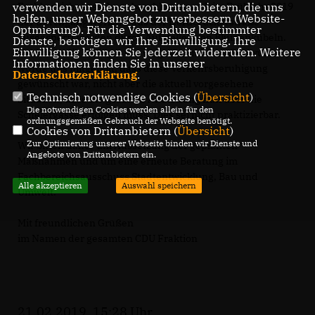
verwenden wir Dienste von Drittanbietern, die uns
Fachbereichsausschuss beschlossen, soll im Frühjahr 2019
helfen, unser Webangebot zu verbessern (Website-
der Durchgangsverkehr aus der Herdbruckerstraße
Optmierung). Für die Verwendung bestimmter
ausgesperrt werden durch Aufstellen von Blumenkübeln.
Dienste, benötigen wir Ihre Einwilligung. Ihre
Einwilligung können Sie jederzeit widerrufen. Weitere
Nachdem die Anlieger wie vorgesehen informiert wurden,
Informationen finden Sie in unserer
wurde uns mitgeteilt, dass diese Verkehrsberuhigung
Datenschutzerklärung
.
gewünscht war, nicht aber die aktuell vorgesehene
Technisch notwendige Cookies (
Übersicht
)
Situation, dass die gesamte Andienung nun über die
Die notwendigen Cookies werden allein für den
Schelergasse erfolgen muss. Dies sei nicht praktizierbar.
ordnungsgemäßen Gebrauch der Webseite benötigt.
Cookies von Drittanbietern (
Übersicht
)
Zur Optimierung unserer Webseite binden wir Dienste und
Wir bitten daher um Aussetzung der geplanten
Angebote von Drittanbietern ein.
Maßnahmen und um eine erneute Beratung im
Fachbereichsausschuss Stadtentwicklung, Bau und
Alle akzeptieren
Auswahl speichern
Umwelt.
Mit freundlichen Grüßen
im Namen der gesamten CDU Fraktion
21.02.2019, 15:28 Uhr