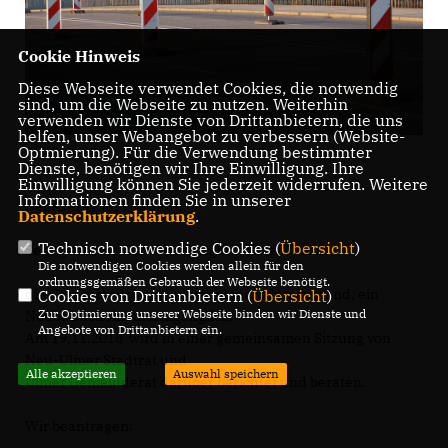
Cookie Hinweis
Diese Webseite verwendet Cookies, die notwendig
sind, um die Webseite zu nutzen. Weiterhin
verwenden wir Dienste von Drittanbietern, die uns
helfen, unser Webangebot zu verbessern (Website-
Optmierung). Für die Verwendung bestimmter
Dienste, benötigen wir Ihre Einwilligung. Ihre
Einwilligung können Sie jederzeit widerrufen. Weitere
Informationen finden Sie in unserer
Der Antrag im Wortlaut:
Datenschutzerklärung
.
Technisch notwendige Cookies (
Übersicht
)
Sehr geehrter Herr Oberbürgermeister Czisch,
Die notwendigen Cookies werden allein für den
ordnungsgemäßen Gebrauch der Webseite benötigt.
die Gänstorbrücke ist in einem maroden Zustand, ein
Cookies von Drittanbietern (
Übersicht
)
Zur Optimierung unserer Webseite binden wir Dienste und
Neubau scheint unumgänglich.
Angebote von Drittanbietern ein.
Am 19.11.2018 wird in einer gemeinsamen Sitzung von
Neu-Ulmer Stadtrat und
Alle akzeptieren
Auswahl speichern
Ulmer Gemeinderat darüber berichtet und beraten.
Wir beantragen: