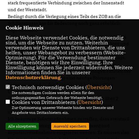
stark frequentierte Verbindung zwischen der Innenstadt
und der Weststadt.
Bedingt durch die Verlegung eines Teils des ZOB an die
Schillerstrasse hat die Bedeutung noch ganz erheblich
Cookie Hinweis
zugenommen.
Auch die erfreuliche laufende Zunahme des Radverkehrs
Diese Webseite verwendet Cookies, die notwendig
sind, um die Webseite zu nutzen. Weiterhin
bringt eine zusätzliche Belastung für den Bahnhofsteg und
verwenden wir Dienste von Drittanbietern, die uns
damit für die Aufzüge.
helfen, unser Webangebot zu verbessern (Website-
Optmierung). Für die Verwendung bestimmter
Schon nach kurzer Zeit der Fertigstellung des Übergangs,
Dienste, benötigen wir Ihre Einwilligung. Ihre
zeigte sich, dass eine starke Benützung der Aufzüge
Einwilligung können Sie jederzeit widerrufen. Weitere
vorhanden ist und diese von den fast ständigen Fahrten her
Informationen finden Sie in unserer
Datenschutzerklärung
.
überlastet sind. In der Folge sind häufige Störungen
aufgetreten und in der Zwischenzeit ist eine völlige
Technisch notwendige Cookies (
Übersicht
)
Überlastung festzustellen.
Die notwendigen Cookies werden allein für den
ordnungsgemäßen Gebrauch der Webseite benötigt.
Der kürzlich aufgetretene längere Ausfall, eine über 2
Cookies von Drittanbietern (
Übersicht
)
Wochen andauernde Betriebsunterbrechung, muss
Zur Optimierung unserer Webseite binden wir Dienste und
unbedingt vermieden werden.
Angebote von Drittanbietern ein.
Ich beantrage Sofortmaßnahmen zu treffen, dass eventuell
auftretende Störungen unverzüglich erkannt und
Alle akzeptieren
Auswahl speichern
Reparaturmaßnahmen eingeleitet werden. Es müssen also