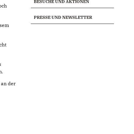
BESUCHE UND AKTIONEN
och
PRESSE UND NEWSLETTER
esem
cht
s
n.
 an der