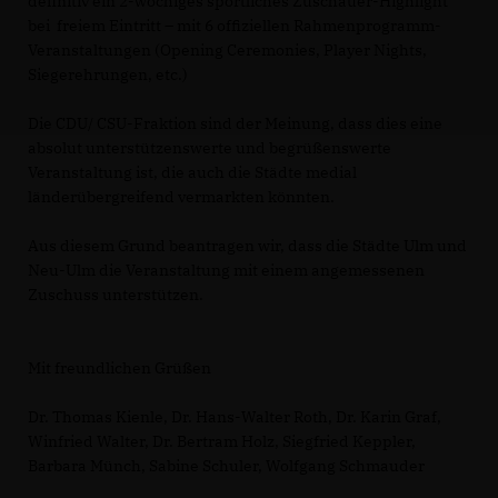
definitiv ein 2-wöchiges sportliches Zuschauer-Highlight
bei freiem Eintritt – mit 6 offiziellen Rahmenprogramm-
Veranstaltungen (Opening Ceremonies, Player Nights,
Siegerehrungen, etc.)
Die CDU/ CSU-Fraktion sind der Meinung, dass dies eine
absolut unterstützenswerte und begrüßenswerte
Veranstaltung ist, die auch die Städte medial
länderübergreifend vermarkten könnten.
Aus diesem Grund beantragen wir, dass die Städte Ulm und
Neu-Ulm die Veranstaltung mit einem angemessenen
Zuschuss unterstützen.
Mit freundlichen Grüßen
Dr. Thomas Kienle, Dr. Hans-Walter Roth, Dr. Karin Graf,
Winfried Walter, Dr. Bertram Holz, Siegfried Keppler,
Barbara Münch, Sabine Schuler, Wolfgang Schmauder