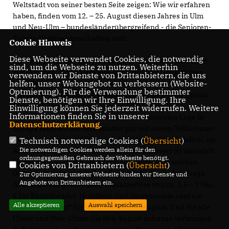
Weltstadt von seiner besten Seite zeigen: Wie wir erfahren
haben, finden vom 12. – 25. August diesen Jahres in Ulm
und Neu-Ulm – bundesländerübergreifend - die Senioren-
Tennis-Weltmeisterschaften statt.
Cookie Hinweis
Diese Webseite verwendet Cookies, die notwendig
Die Veranstaltung wird jedes Jahr in einem anderen Land
sind, um die Webseite zu nutzen. Weiterhin
ausgetragen. Normalerweise in namhaften Großstädten,
verwenden wir Dienste von Drittanbietern, die uns
helfen, unser Webangebot zu verbessern (Website-
wie Miami und Helsinki. Umso erfreulicher, dass die
Optmierung). Für die Verwendung bestimmter
International Tennis Federation und der Deutsche Tennis
Dienste, benötigen wir Ihre Einwilligung. Ihre
Bund sich für eine Austragung in Ulm / Neu-Ulm
Einwilligung können Sie jederzeit widerrufen. Weitere
Informationen finden Sie in unserer
entschieden haben. Aufgrund unserer zentralen Lage in
Datenschutzerklärung
.
Europa rechnen die Veranstalter gar mit einem Teilnehmer-
Rekord von bis zu 1.500 internationalen Tennis-Spielern, im
Technisch notwendige Cookies (
Übersicht
)
Die notwendigen Cookies werden allein für den
Alter zwischen 50 – 65. Explizit erwähnenswert ist natürlich
ordnungsgemäßen Gebrauch der Webseite benötigt.
die mediale Wirkung als Austragungsort einer solchen
Cookies von Drittanbietern (
Übersicht
)
Großveranstaltung – bestes Stadtmarketing, keine Frage.
Zur Optimierung unserer Webseite binden wir Dienste und
Angebote von Drittanbietern ein.
Aber auch die geschätzten Umsatzerlöse von ca. 1,5 – 2 Mio.
für Einzelhandel, Hotellerie und Gastronomie sind ein
Alle akzeptieren
Auswahl speichern
schönes „Zubrot“ für die Branchen im August. Und für alle
Ulmer und Neu-Ulmer die den August zuhause verbringen