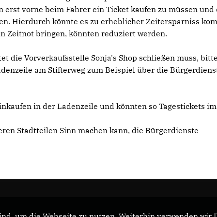
en erst vorne beim Fahrer ein Ticket kaufen zu müssen und
en. Hierdurch könnte es zu erheblicher Zeitersparniss ko
n Zeitnot bringen, könnten reduziert werden.
t die Vorverkaufsstelle Sonja's Shop schließen muss, bitt
Ladenzeile am Stifterweg zum Beispiel über die Bürgerdiens
inkaufen in der Ladenzeile und könnten so Tagestickets im
eren Stadtteilen Sinn machen kann, die Bürgerdienste
nd, um die Webseite zu nutzen. Weiterhin verwenden wir Di