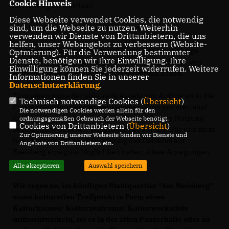
Cookie Hinweis
Der Antrag im Wortlaut:
Diese Webseite verwendet Cookies, die notwendig
sind, um die Webseite zu nutzen. Weiterhin
"Sehr geehrter Herr Oberbürgermeister,
verwenden wir Dienste von Drittanbietern, die uns
helfen, unser Webangebot zu verbessern (Website-
Kultur trifft Stadtentwicklung“ lautete das diesjährige
Optmierung). Für die Verwendung bestimmter
Dienste, benötigen wir Ihre Einwilligung. Ihre
Thema des Kommunalkongresses Lebendige Stadt, von
Einwilligung können Sie jederzeit widerrufen. Weitere
dem wir einige Anregungen mitgenommen haben.
Informationen finden Sie in unserer
Datenschutzerklärung
.
Zum einen muss der kulturelle Aspekt von Anfang an in die
Technisch notwendige Cookies (
Übersicht
)
Stadtentwicklung einbezogen werden. Zum anderen sind
Die notwendigen Cookies werden allein für den
die Zwischennutzung und die multifunktionale Nutzung
ordnungsgemäßen Gebrauch der Webseite benötigt.
Cookies von Drittanbietern (
Übersicht
)
bestehender Gebäude von großer Bedeutung. Für uns steht
Zur Optimierung unserer Webseite binden wir Dienste und
fest, dass wir mit der Entwicklung des Gebietes am
Angebote von Drittanbietern ein.
Eselsberg eine gute Möglichkeit haben, diese Anregungen
umzusetzen.
Alle akzeptieren
Auswahl speichern
Wir regen an, im künftigen Stadtquartier "Am Weinberg"
einen kulturellen Treffpunkt in Form eines
Kulturhauses/ Kulturzentrums/ Kulturwerkstätte
mitzuentwickeln, sei es in der alten Panzerhalle oder an