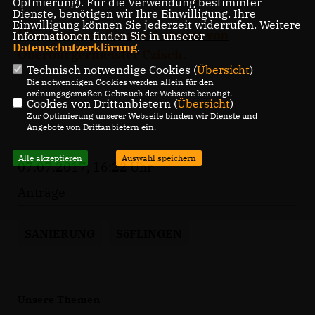
Optmierung). Für die Verwendung bestimmter
Dienste, benötigen wir Ihre Einwilligung. Ihre
Einwilligung können Sie jederzeit widerrufen. Weitere
Hier kommen Sie zur Antwort von
Informationen finden Sie in unserer
Datenschutzerklärung
.
Oberbürgermeister Czisch.
Technisch notwendige Cookies (
Übersicht
)
Die notwendigen Cookies werden allein für den
ordnungsgemäßen Gebrauch der Webseite benötigt.
Cookies von Drittanbietern (
Übersicht
)
Zur Optimierung unserer Webseite binden wir Dienste und
Angebote von Drittanbietern ein.
Alle akzeptieren
Auswahl speichern
07.07.2017, 16:22 Uhr
Anträge
SANIERUNG
SöFLINGEN
Unsere Themen