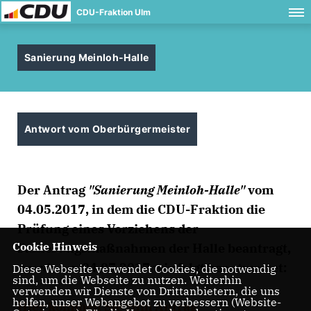
CDU-Fraktion Ulm
Sanierung Meinloh-Halle
Antwort vom Oberbürgermeister
Der Antrag
"Sanierung Meinloh-Halle"
vom
04.05.2017, in dem die CDU-Fraktion die
Prüfung eines Vorziehens der
Cookie Hinweis
Sanierungsmaßnahmen der Halle beantragt,
wurde am 04.07.2017 wir folgt beantwortet:
Diese Webseite verwendet Cookies, die notwendig
sind, um die Webseite zu nutzen. Weiterhin
verwenden wir Dienste von Drittanbietern, die uns
helfen, unser Webangebot zu verbessern (Website-
Hier kommen Sie zum Antrag.