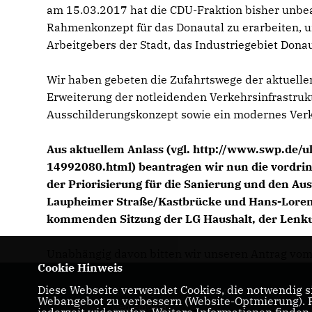
am 15.03.2017 hat die CDU-Fraktion bisher unbea
Rahmenkonzept für das Donautal zu erarbeiten, u
Arbeitgebers der Stadt, das Industriegebiet Donau
Wir haben gebeten die Zufahrtswege der aktuell
Erweiterung der notleidenden Verkehrsinfrastruk
Ausschilderungskonzept sowie ein modernes Verk
Aus aktuellem Anlass (vgl. http://www.swp.de/
14992080.html) beantragen wir nun die vordri
der Priorisierung für die Sanierung und den Au
Laupheimer Straße/Kastbrücke und Hans-Lorense
kommenden Sitzung der LG Haushalt, der Lenku
Unabhängig davon bitten wir unseren Antrag vom
Cookie Hinweis
Diese Webseite verwendet Cookies, die notwendig si
Homepage der CDU-Fraktion im Ulmer
Webangebot zu verbessern (Website-Optmierung). Fü
Gemeinderat