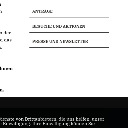
n
n
ANTRÄGE
BESUCHE UND AKTIONEN
n der
nd das
PRESSE UND NEWSLETTER
.
Rahmen
t
n.
enste von Drittanbietern, die uns helfen, unser
Einwilligung. Ihre Einwilligung können Sie