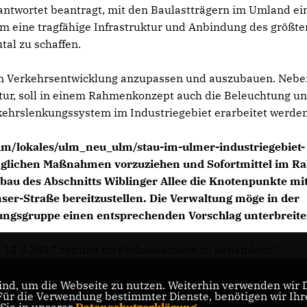
ntwortet beantragt, mit den Baulastträgern im Umland ei
m eine tragfähige Infrastruktur und Anbindung des größte
tal zu schaffen.
en Verkehrsentwicklung anzupassen und auszubauen. Nebe
tur, soll in einem Rahmenkonzept auch die Beleuchtung u
ehrslenkungssystem im Industriegebiet erarbeitet werden
ulm/lokales/ulm_neu_ulm/stau-im-ulmer-industriegebiet-
nglichen Maßnahmen vorzuziehen und Sofortmittel im 
sbau des Abschnitts Wiblinger Allee die Knotenpunkte mi
r-Straße bereitzustellen. Die Verwaltung möge in der
ngsgruppe einen entsprechenden Vorschlag unterbreite
 15.3.2017 zeitnah im Fachausschuss zu behandeln."
nd, um die Webseite zu nutzen. Weiterhin verwenden wir Di
r die Verwendung bestimmter Dienste, benötigen wir Ihre 