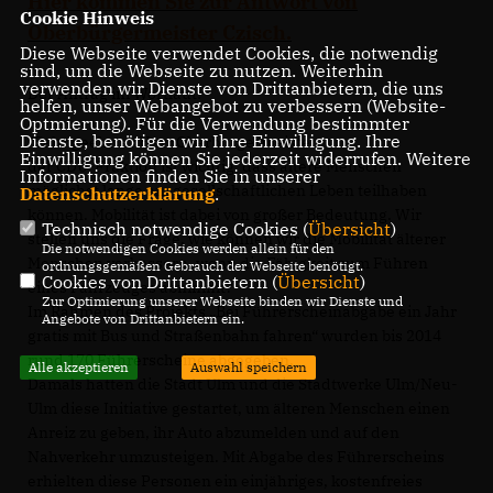
Hier kommen Sie zur Antwort von
Cookie Hinweis
Oberbürgermeister Czisch.
Diese Webseite verwendet Cookies, die notwendig
sind, um die Webseite zu nutzen. Weiterhin
verwenden wir Dienste von Drittanbietern, die uns
Der Antrag im Wortlaut:
helfen, unser Webangebot zu verbessern (Website-
Optmierung). Für die Verwendung bestimmter
Dienste, benötigen wir Ihre Einwilligung. Ihre
"Sehr geehrter Herr Oberbürgermeister,
Einwilligung können Sie jederzeit widerrufen. Weitere
der CDU-Fraktion ist wichtig, dass ältere Menschen
Informationen finden Sie in unserer
möglichst lange am gesellschaftlichen Leben teilhaben
Datenschutzerklärung
.
können. Mobilität ist dabei von großer Bedeutung. Wir
Technisch notwendige Cookies (
Übersicht
)
stellen uns die Frage, wie können wir die Mobilität älterer
Die notwendigen Cookies werden allein für den
Menschen verbessern, wenn die Fähigkeit zum Führen
ordnungsgemäßen Gebrauch der Webseite benötigt.
Cookies von Drittanbietern (
Übersicht
)
eines Fahrzeuges abnimmt?
Zur Optimierung unserer Webseite binden wir Dienste und
Im Rahmen des Projekts „Bei Führerscheinabgabe ein Jahr
Angebote von Drittanbietern ein.
gratis mit Bus und Straßenbahn fahren“ wurden bis 2014
rund 170 Führerscheine abgegeben.
Alle akzeptieren
Auswahl speichern
Damals hatten die Stadt Ulm und die Stadtwerke Ulm/Neu-
Ulm diese Initiative gestartet, um älteren Menschen einen
Anreiz zu geben, ihr Auto abzumelden und auf den
Nahverkehr umzusteigen. Mit Abgabe des Führerscheins
erhielten diese Personen ein einjähriges, kostenfreies