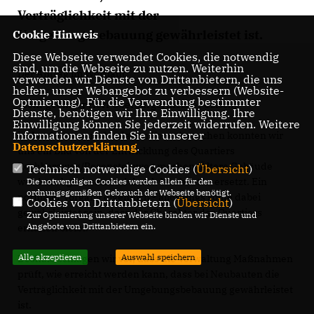
Verträglichkeit mit der
Umgebungsbebauung gewährleistet ist.
Cookie Hinweis
Diese Webseite verwendet Cookies, die notwendig
sind, um die Webseite zu nutzen. Weiterhin
Der Antrag im Wortlaut:
verwenden wir Dienste von Drittanbietern, die uns
helfen, unser Webangebot zu verbessern (Website-
Optmierung). Für die Verwendung bestimmter
"Sehr geehrter Herr Oberbürgermeister Czisch,
Dienste, benötigen wir Ihre Einwilligung. Ihre
Einwilligung können Sie jederzeit widerrufen. Weitere
Informationen finden Sie in unserer
im Laufe von verschiedenen Vorortbesuchen konnten wir
Datenschutzerklärung
.
uns ein Bild von der Entwicklung des Quartiers
Rechbergweg/Rosensteinweg machen. Ältere Gebäude
Technisch notwendige Cookies (
Übersicht
)
werden abgerissen und durch Neubauten ersetzt. Ein
Die notwendigen Cookies werden allein für den
ordnungsgemäßen Gebrauch der Webseite benötigt.
normaler Vorgang eigentlich - allerdings sollte dabei
Cookies von Drittanbietern (
Übersicht
)
gewährleistet sein, dass der Charakter des Quartiers
Zur Optimierung unserer Webseite binden wir Dienste und
Angebote von Drittanbietern ein.
erhalten bleibt.
Alle akzeptieren
Auswahl speichern
Deshalb schlagen wir vor, dass die Verwaltung Maßnahmen
prüft, wie erreicht werden kann, dass bei Neubauten die
Verträglichkeit mit der Umgebungsbebauung gewährleistet
ist.