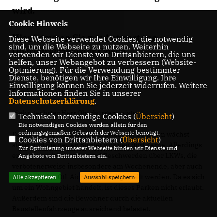
wird.
Cookie Hinweis
Hier kommen Sie zur Antwort von
Diese Webseite verwendet Cookies, die notwendig
sind, um die Webseite zu nutzen. Weiterhin
Oberbürgermeister Czisch.
verwenden wir Dienste von Drittanbietern, die uns
helfen, unser Webangebot zu verbessern (Website-
Optmierung). Für die Verwendung bestimmter
Dienste, benötigen wir Ihre Einwilligung. Ihre
Einwilligung können Sie jederzeit widerrufen. Weitere
Der Antrag im Wortlaut:
Informationen finden Sie in unserer
Datenschutzerklärung
.
"Sehr geehrter Herr Oberbürgermeister,
Technisch notwendige Cookies (
Übersicht
)
Die notwendigen Cookies werden allein für den
ordnungsgemäßen Gebrauch der Webseite benötigt.
Das Neubaugebiet "Am Lettenwald" in Böfingen wächst
Cookies von Drittanbietern (
Übersicht
)
stetig und die neuen Bürger wohnen dort gerne. Allerdings
Zur Optimierung unserer Webseite binden wir Dienste und
erreichen mich zunehmend Beschwerden über LKWs, die
Angebote von Drittanbietern ein.
verbotenerweise insbesondere am Wochenende, aber auch
abends in der Otl-Aicher-Allee abgestellt werden. Da es sich
Alle akzeptieren
Auswahl speichern
um ein Wohngebiet handelt, ist dieses Parken nicht erlaubt.
Außerdem sind die Bewohner durch die aktuellen
Baustellenfahrzeuge ausreichend belastet.