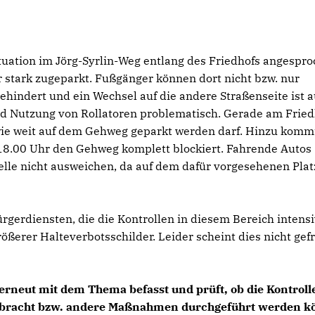
tuation im Jörg-Syrlin-Weg entlang des Friedhofs angespro
r stark zugeparkt. Fußgänger können dort nicht bzw. nur
ehindert und ein Wechsel auf die andere Straßenseite ist a
 Nutzung von Rollatoren problematisch. Gerade am Fried
 wie weit auf dem Gehweg geparkt werden darf. Hinzu komm
/18.00 Uhr den Gehweg komplett blockiert. Fahrende Autos
telle nicht ausweichen, da auf dem dafür vorgesehenen Plat
rgerdiensten, die die Kontrollen in diesem Bereich intens
rößerer Halteverbotsschilder. Leider scheint dies nicht gef
 erneut mit dem Thema befasst und prüft, ob die Kontroll
gebracht bzw. andere Maßnahmen durchgeführt werden k