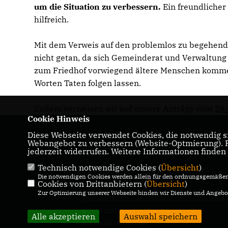
um die Situation zu verbessern.
Ein freundlicher
hilfreich.
Mit dem Verweis auf den problemlos zu begehende
nicht getan, da sich Gemeinderat und Verwaltung
zum Friedhof vorwiegend ältere Menschen kommen 
Worten Taten folgen lassen.
Zudem verweisen wir auf unsere Anträge vom
26.
Cookie Hinweis
Diese Webseite verwendet Cookies, die notwendig si
Homepage der CDU-Fraktion im Ulmer
Webangebot zu verbessern (Website-Optmierung). Fü
Gemeinderat
jederzeit widerrufen. Weitere Informationen finden
Technisch notwendige Cookies (
Übersicht
)
IMPRESSUM
DATENSCHUTZ
Die notwendigen Cookies werden allein für den ordnungsgemäßen 
Cookies von Drittanbietern (
KONTAKT
Übersicht
)
Zur Optimierung unserer Webseite binden wir Dienste und Angebot
© 2026 CDU-Fraktion Ulm
Alle akzeptieren
Auswahl speichern
Alle Rechte vorbehalten.