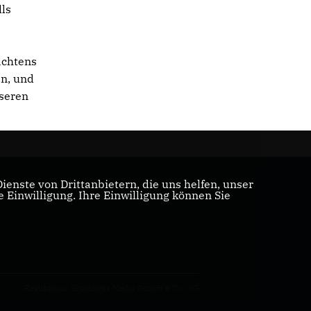
ls
achtens
en, und
nseren
enste von Drittanbietern, die uns helfen, unser
Einwilligung. Ihre Einwilligung können Sie
Realisation: Sharkness Media GmbH & Co. KG