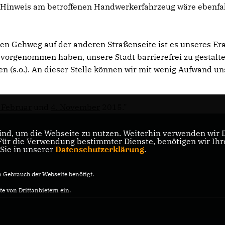
 Hinweis am betroffenen Handwerkerfahrzeug wäre ebenfal
n Gehweg auf der anderen Straßenseite ist es unseres Er
 vorgenommen haben, unsere Stadt barrierefrei zu gestalt
(s.o.). An dieser Stelle können wir mit wenig Aufwand u
 Februar
und
4. November
2015."
nd, um die Webseite zu nutzen. Weiterhin verwenden wir Di
r die Verwendung bestimmter Dienste, benötigen wir Ihre 
 Sie in unserer
Datenschutzerklärung
.
Gebrauch der Webseite benötigt.
e von Drittanbietern ein.