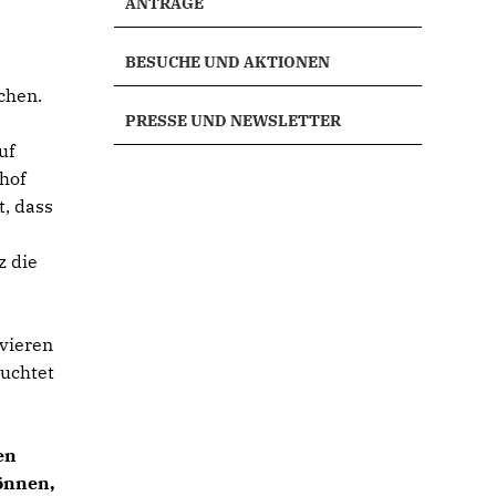
ANTRÄGE
BESUCHE UND AKTIONEN
chen.
PRESSE UND NEWSLETTER
uf
hof
t, dass
z die
ivieren
ruchtet
en
önnen,