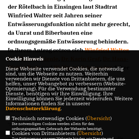
der Rötelbach in Einsingen laut Stadtrat
Winfried Walter seit Jahren seiner
Entwässerungsfunktion nicht mehr gerecht,
da Unrat und Biberbauten eine
ordnungsgemäße Entwässerung behindern.
In ihrem Antrag setzen sich
Winfried Walter
,
Dr. Thomas Kienle
,
Dr. Karin Graf
,
Dr. Hans-
Cookie Hinweis
Walter Roth
und
Wolfgang Schmauder
daher
Diese Webseite verwendet Cookies, die notwendig
sind, um die Webseite zu nutzen. Weiterhin
dafür ein, dass der Verstopfung der
verwenden wir Dienste von Drittanbietern, die uns
helfen, unser Webangebot zu verbessern (Website-
Entwässerungsgräben regelmäßig
Optmierung). Für die Verwendung bestimmter
entgegengewirkt wird.
Dienste, benötigen wir Ihre Einwilligung. Ihre
Einwilligung können Sie jederzeit widerrufen. Weitere
Informationen finden Sie in unserer
Datenschutzerklärung
.
Der Antrag im Wortlaut:
Technisch notwendige Cookies (
Übersicht
)
Die notwendigen Cookies werden allein für den
"Sehr geehrter Herr Oberbürgermeister,
ordnungsgemäßen Gebrauch der Webseite benötigt.
Cookies von Drittanbietern (
Übersicht
)
bei den verheerenden Unwettern am Sonntagabend, die
Zur Optimierung unserer Webseite binden wir Dienste und