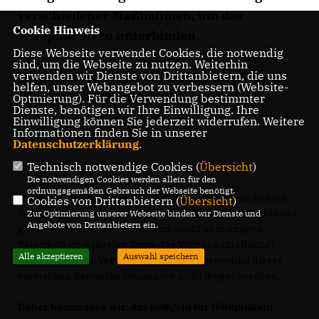
verschiedener Maßnahmen, um das
Cookie Hinweis
Wildpinkeln zu unterbinden.
Diese Webseite verwendet Cookies, die notwendig
sind, um die Webseite zu nutzen. Weiterhin
Hier kommen Sie zur Antwort von
verwenden wir Dienste von Drittanbietern, die uns
helfen, unser Webangebot zu verbessern (Website-
Oberbürgermeister Czisch.
Optmierung). Für die Verwendung bestimmter
Dienste, benötigen wir Ihre Einwilligung. Ihre
Einwilligung können Sie jederzeit widerrufen. Weitere
Informationen finden Sie in unserer
Wildpinkler am Münster
Datenschutzerklärung
.
"Sehr geehrter Herr Oberbürgermeister,
Technisch notwendige Cookies (
Übersicht
)
Die notwendigen Cookies werden allein für den
ordnungsgemäßen Gebrauch der Webseite benötigt.
wie der Südwestpresse heute zu entnehmen war, richten
Cookies von Drittanbietern (
Übersicht
)
Wildpinkler an unserem Wahrzeichen, dem Ulmer Münster,
Zur Optimierung unserer Webseite binden wir Dienste und
Angebote von Drittanbietern ein.
große Schäden an. Anscheinend stinkt es in einigen
Bereichen im wahrsten Sinne des Wortes zum Himmel.
Alle akzeptieren
Auswahl speichern
Einer derartigen Verunreinigung und Zerstörung dieses
einmaligen Bauwerks können wir nicht länger zusehen.
Daher beantragen wir, das Bußgeld für Wildpinkeln