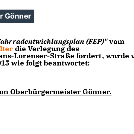
r Gönner
Fahrradentwicklungsplan (FEP)"
vom
lter
die Verlegung des
ns-Lorenser-Straße fordert, wurde
5 wie folgt beantwortet:
von Oberbürgermeister Gönner.