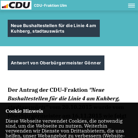
CDU-Fraktion Ulm
Neue Bushaltestellen für die Linie 4 am
Kuhberg, stadtauswärts
Antwort von Oberbürgermeister Gönner
Der Antrag der CDU-Fraktion
"Neue
Bushaltestellen für die Linie 4 am Kuhberg,
stadtauswärts"
vom 20.10.2015 wurde vom
Cookie Hinweis
Oberbürgermeister am 16.11.2015 wie folgt
Diese Webseite verwendet Cookies, die notwendig
beantwortet:
sind, um die Webseite zu nutzen. Weiterhin
verwenden wir Dienste von Drittanbietern, die uns
helfen, unser Webangebot zu verbessern (Website-