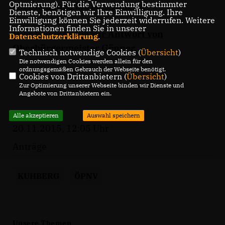
Optmierung). Für die Verwendung bestimmter
Hier kommen Sie zum Antrag.
Dienste, benötigen wir Ihre Einwilligung. Ihre
Einwilligung können Sie jederzeit widerrufen. Weitere
Informationen finden Sie in unserer
Hier kommen Sie zur Antwort von
Datenschutzerklärung
.
Oberbürgermeister Gönner.
Technisch notwendige Cookies (
Übersicht
)
Die notwendigen Cookies werden allein für den
ordnungsgemäßen Gebrauch der Webseite benötigt.
Cookies von Drittanbietern (
Übersicht
)
Zur Optimierung unserer Webseite binden wir Dienste und
Angebote von Drittanbietern ein.
Alle akzeptieren
Auswahl speichern
20.11.2015, 12:05 Uhr
Anträge
KUHBERG
ÖPNV
Unsere Themen