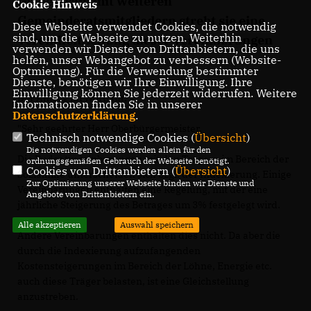
Gemeinsam mit weiteren
Cookie Hinweis
Gemeinderatsmitgliedern strebt sie eine
Diese Webseite verwendet Cookies, die notwendig
sind, um die Webseite zu nutzen. Weiterhin
Vereinheitlichung dieser Vereinbarungen
verwenden wir Dienste von Drittanbietern, die uns
an.
helfen, unser Webangebot zu verbessern (Website-
Optmierung). Für die Verwendung bestimmter
Dienste, benötigen wir Ihre Einwilligung. Ihre
Einwilligung können Sie jederzeit widerrufen. Weitere
Der Antrag im Wortlaut:
Informationen finden Sie in unserer
Datenschutzerklärung
.
"Sehr geehrter Herr Oberbürgermeister,
Technisch notwendige Cookies (
Übersicht
)
Die notwendigen Cookies werden allein für den
Die Budgetvereinbarungen mit den Trägern im Bereich der
ordnungsgemäßen Gebrauch der Webseite benötigt.
Cookies von Drittanbietern (
Übersicht
)
Sozialhilfe unterscheiden sich bzgl. der Indexierung. Einige
Zur Optimierung unserer Webseite binden wir Dienste und
Vereinbarungen enthalten eine Regelung, mit der eine
Angebote von Drittanbietern ein.
jährliche Steigerung des Betrages um 3% festgelegt wird.
Alle akzeptieren
Auswahl speichern
Andere Vereinbarungen enthalten dies nicht. Da aber die
durch die Indexierung aufzufangenden
Kostensteigerungen im Bereich der Löhne, Energie etc.
auch diese Träger belasten, ist eine Gleichstellung
anzustreben.