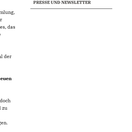
PRESSE UND NEWSLETTER
mmlung,
r
es, das
e
l der
neuen
 doch
d zu
gen.