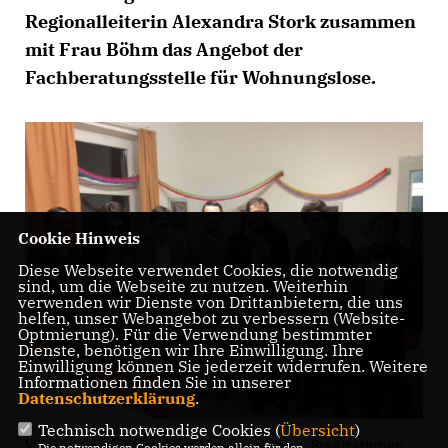
Regionalleiterin Alexandra Stork zusammen
mit Frau Böhm das Angebot der
Fachberatungsstelle für Wohnungslose.
Cookie Hinweis
Diese Webseite verwendet Cookies, die notwendig
sind, um die Webseite zu nutzen. Weiterhin
verwenden wir Dienste von Drittanbietern, die uns
helfen, unser Webangebot zu verbessern (Website-
Optmierung). Für die Verwendung bestimmter
Dienste, benötigen wir Ihre Einwilligung. Ihre
Einwilligung können Sie jederzeit widerrufen. Weitere
Informationen finden Sie in unserer
Datenschutzerklärung
.
Technisch notwendige Cookies (
Übersicht
)
V.li.n.re.: Regionalleiterin Alexandra Stork, Stadträtinnen
Die notwendigen Cookies werden allein für den