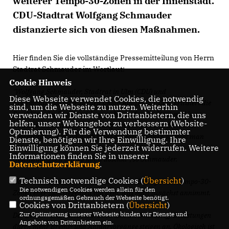
weiterer Tempo-30-Zonen in der Innenstadt.
CDU-Stadtrat Wolfgang Schmauder
distanzierte sich von diesen Maßnahmen.
Hier finden Sie die vollständige Pressemitteilung von Herrn
Stadtrat Schmauder im Wortlaut:
Cookie Hinweis
"Wolfgang Schmauder, Stadtrat in Ulm (CDU) und
Diese Webseite verwendet Cookies, die notwendig
Kreisvorsitzender der Jungen Union Alb-Donau-Ulm, kritisiert die
sind, um die Webseite zu nutzen. Weiterhin
Beschlüsse des Fachbereichsausschusses für Stadtent-wicklung,
verwenden wir Dienste von Drittanbietern, die uns
helfen, unser Webangebot zu verbessern (Website-
Bau und Umwelt zur Ausweitung von Tempo 30 in der Ulmer
Optmierung). Für die Verwendung bestimmter
Innenstadt. „Es ist für mich nicht nachvollziehbar, warum man
Dienste, benötigen wir Ihre Einwilligung. Ihre
Einwilligung können Sie jederzeit widerrufen. Weitere
sich jetzt irgendwelche Straßen herauspickt und dort die
Informationen finden Sie in unserer
Geschwindigkeit auf 30 km/h absenkt“, so Schmauder.
Datenschutzerklärung
.
Technisch notwendige Cookies (
Übersicht
)
Nach einer aktuellen Studie vom TCS bei Basel führen Tempo-30-
Die notwendigen Cookies werden allein für den
Zonen eher zum Gegenteil von dem, was man zunächst annimmt.
ordnungsgemäßen Gebrauch der Webseite benötigt.
Cookies von Drittanbietern (
Übersicht
)
Zur Optimierung unserer Webseite binden wir Dienste und
Der Benzin- und Dieselverbrauch und die Schadstoff-Belastungen
Angebote von Drittanbietern ein.
durch mehr Brems- und Anfahrvorgänge steigen an. Ökologisch ist