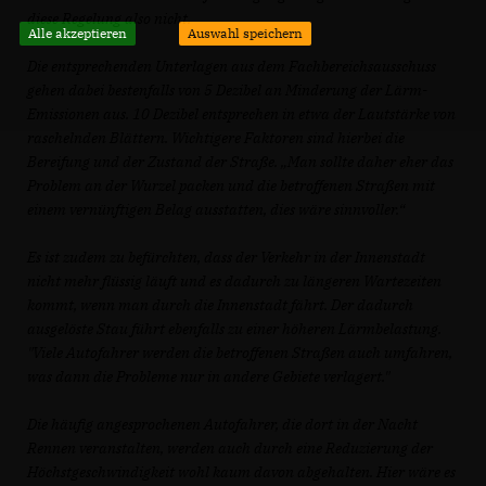
diese Regelung also nicht.
Alle akzeptieren
Auswahl speichern
Die entsprechenden Unterlagen aus dem Fachbereichsausschuss
gehen dabei bestenfalls von 5 Dezibel an Minderung der Lärm-
Emissionen aus. 10 Dezibel entsprechen in etwa der Lautstärke von
raschelnden Blättern. Wichtigere Faktoren sind hierbei die
Bereifung und der Zustand der Straße. „Man sollte daher eher das
Problem an der Wurzel packen und die betroffenen Straßen mit
einem vernünftigen Belag ausstatten, dies wäre sinnvoller.“
Es ist zudem zu befürchten, dass der Verkehr in der Innenstadt
nicht mehr flüssig läuft und es dadurch zu längeren Wartezeiten
kommt, wenn man durch die Innenstadt fährt. Der dadurch
ausgelöste Stau führt ebenfalls zu einer höheren Lärmbelastung.
"Viele Autofahrer werden die betroffenen Straßen auch umfahren,
was dann die Probleme nur in andere Gebiete verlagert."
Die häufig angesprochenen Autofahrer, die dort in der Nacht
Rennen veranstalten, werden auch durch eine Reduzierung der
Höchstgeschwindigkeit wohl kaum davon abgehalten. Hier wäre es