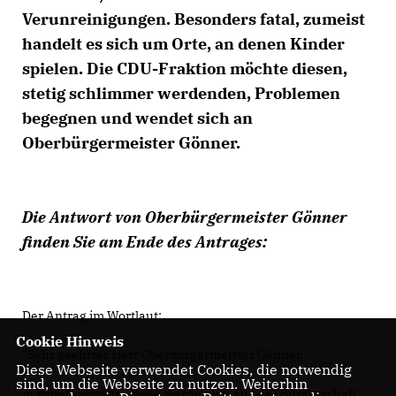
Verunreinigungen. Besonders fatal, zumeist
handelt es sich um Orte, an denen Kinder
spielen. Die CDU-Fraktion möchte diesen,
stetig schlimmer werdenden, Problemen
begegnen und wendet sich an
Oberbürgermeister Gönner.
Die Antwort von Oberbürgermeister Gönner
finden Sie am Ende des Antrages:
Der Antrag im Wortlaut:
Cookie Hinweis
"Sehr geehrter Herr Oberbürgermeister Gönner,
Diese Webseite verwendet Cookies, die notwendig
sind, um die Webseite zu nutzen. Weiterhin
in zunehmendem Maße werden wir aus der Bürgerschaft