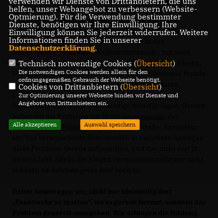
verwenden wir Dienste von Drittanbietern, die uns
helfen, unser Webangebot zu verbessern (Website-
über die Zustände im öffentlichen Bereich angesprochen.
Optmierung). Für die Verwendung bestimmter
Insbesondere Grünflächen und Erholungsbereiche
Dienste, benötigen wir Ihre Einwilligung. Ihre
scheinen ihren Zweck nicht zu erfüllen. Die Menschen
Einwilligung können Sie jederzeit widerrufen. Weitere
Informationen finden Sie in unserer
beklagen zunehmenden Alkoholkonsum in der
Datenschutzerklärung
.
Öffentlichkeit - und auch Drogenmissbrauch - mit allen
Folgeerscheinungen wie lautstarkes Gegröle, Randalieren,
Technisch notwendige Cookies (
Übersicht
)
Die notwendigen Cookies werden allein für den
Verschmutzungen und Notfalleinsätze, frei laufende Hunde
ordnungsgemäßen Gebrauch der Webseite benötigt.
mit allen Begleiterscheinungen, Vermüllung, starke
Cookies von Drittanbietern (
Übersicht
)
Lärmbelästigung, Pöbeleien, Schmierereien,
Zur Optimierung unserer Webseite binden wir Dienste und
Angebote von Drittanbietern ein.
Verunreinigungen und anderweitige Belästigungen. Derzeit
haben wir die Probleme v.a. in der
Lautengasse
, der
Alle akzeptieren
Auswahl speichern
Büchsengasse, Hinter dem Brot
, Hirschstraße, Karlsplatz,
etc. Von verschiedener Seite wurden in mehreren Anträgen
diese Probleme bereits aufgegriffen, und das nicht erst in
diesem Jahr. Allein, die Klagen verstummen nicht nur nicht,
sondern sie nehmen jedes Jahr noch zu.
Daher beantragen wir, nicht nur kleinteilig dort
Feuerwehr zu spielen“, wo es gerade brennt, sondern das
Problem generell anzugehen. Wir schlagen die Bildung