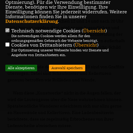
Feder und einem Dämpfkeil wäre die schlimmste
Optmierung). Für die Verwendung bestimmter
Dienste, benötigen wir Ihre Einwilligung. Ihre
Lärmbelästigung beseitigt. Wir bitten um Vornahme!
Einwilligung können Sie jederzeit widerrufen. Weitere
Informationen finden Sie in unserer
Datenschutzerklärung
.
Obwohl der Spielplatz zwischen 12 und 14 und nach 20 Uhr
nicht benutzt werden darf, wird er von Jugendlichen und
Technisch notwendige Cookies (
Übersicht
)
Dritten zweckentfremdet. Wir bitten um Durchsetzung der
Die notwendigen Cookies werden allein für den
Nutzungsordnung ggf. durch Schließregelungen außerhalb
ordnungsgemäßen Gebrauch der Webseite benötigt.
Cookies von Drittanbietern (
Übersicht
)
der Nutzungsordnung (durch Schild veröffentlicht, Schild
Zur Optimierung unserer Webseite binden wir Dienste und
und Schrift zu klein).
Angebote von Drittanbietern ein.
- Die Hauswände der Lautengasse 19-23 sind von Graffitis
Alle akzeptieren
Auswahl speichern
überzogen. Dabei sind Schaufenster und Kellertüren
genauso betroffen wie Rollläden und Wände.
- Wem diese „Kunstwerke“ nicht in die Augen fallen, der
wird die Lautengasse über die Nase wahrnehmen können.
Spätabendliche Wanderer erleichtern sich nur allzu gerne
an Hauswände und Kellertüren. Eine Ladenbesitzerin
berichtete, dass sie regelmäßig Erbrochenes von ihrer
Ladenscheibe abwischen müsse.