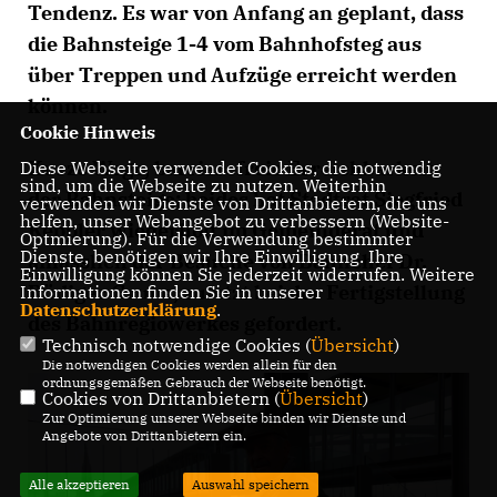
Tendenz. Es war von Anfang an geplant, dass
die Bahnsteige 1-4 vom Bahnhofsteg aus
über Treppen und Aufzüge erreicht werden
können.
Cookie Hinweis
Kurze Wege, barrierefreie Erreichbarkeit
Diese Webseite verwendet Cookies, die notwendig
sind, um die Webseite zu nutzen. Weiterhin
der Bahnsteige; beides hat Stadtrat Siegfried
verwenden wir Dienste von Drittanbietern, die uns
helfen, unser Webangebot zu verbessern (Website-
Keppler wiederholt im Gemeinderat und
Optmierung). Für die Verwendung bestimmter
Dienste, benötigen wir Ihre Einwilligung. Ihre
anlässlich der Besuche von Bahnchef Dr.
Einwilligung können Sie jederzeit widerrufen. Weitere
Rüdiger Grube, zuletzt bei der Fertigstellung
Informationen finden Sie in unserer
Datenschutzerklärung
.
des Bahnregiowerkes gefordert.
Technisch notwendige Cookies (
Übersicht
)
Die notwendigen Cookies werden allein für den
ordnungsgemäßen Gebrauch der Webseite benötigt.
Cookies von Drittanbietern (
Übersicht
)
Zur Optimierung unserer Webseite binden wir Dienste und
Angebote von Drittanbietern ein.
Alle akzeptieren
Auswahl speichern