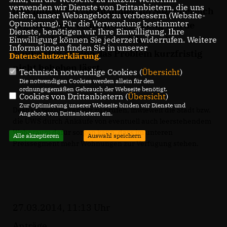
verwenden wir Dienste von Drittanbietern, die uns
beschlossenen Maßnahmen im Sozialbereich
helfen, unser Webangebot zu verbessern (Website-
Optmierung). Für die Verwendung bestimmter
begrüßen wir sehr. In der Sitzung wurde
Dienste, benötigen wir Ihre Einwilligung. Ihre
aber auch deutlich, dass sich durch
Einwilligung können Sie jederzeit widerrufen. Weitere
Informationen finden Sie in unserer
Neubauten alleine das Problem kurzfristig
Datenschutzerklärung
.
nicht beheben lässt.
Technisch notwendige Cookies (
Übersicht
)
Die notwendigen Cookies werden allein für den
ordnungsgemäßen Gebrauch der Webseite benötigt.
Cookies von Drittanbietern (
Übersicht
)
Zur Optimierung unserer Webseite binden wir Dienste und
Deshalb beantragen wir zu prüfen, inwieweit die Stadt bzw.
Angebote von Drittanbietern ein.
die UWS durch Ankäufe von eventuell auch leerstehendem
Wohnraum dafür sorgen kann, dass im unteren
Alle akzeptieren
Auswahl speichern
Preissegment mehr Wohnungen zur Verfügung stehen.
27.03.2014, 11:13 Uhr
Anträge