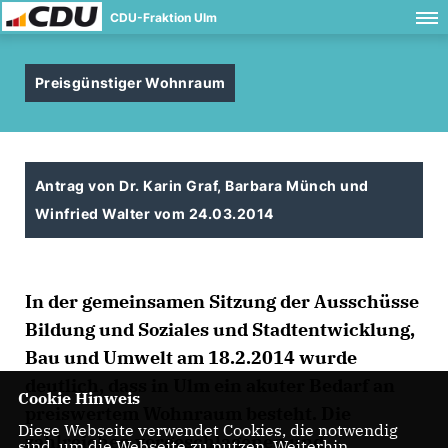
CDU-Fraktion Ulm
Preisgünstiger Wohnraum
Antrag von Dr. Karin Graf, Barbara Münch und
Winfried Walter vom 24.03.2014
In der gemeinsamen Sitzung der Ausschüsse
Bildung und Soziales und Stadtentwicklung,
Bau und Umwelt am 18.2.2014 wurde
deutlich, dass in Ulm ein akuter Bedarf an
Cookie Hinweis
preiswertem Wohnraum besteht. Die
Diese Webseite verwendet Cookies, die notwendig
zahlreichen vorgeschlagenen und
sind, um die Webseite zu nutzen. Weiterhin