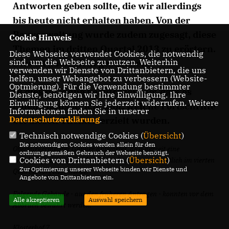
Antworten geben sollte, die wir allerdings
bis heute nicht erhalten haben. Von der
Bauverwaltung wurde zudem zugesagt, diese
Cookie Hinweis
Themen im dritten Quartal 2013 zu erörtern.
Diese Webseite verwendet Cookies, die notwendig
sind, um die Webseite zu nutzen. Weiterhin
Dies ist auch nicht geschehen.
verwenden wir Dienste von Drittanbietern, die uns
helfen, unser Webangebot zu verbessern (Website-
Optmierung). Für die Verwendung bestimmter
In diesem Sinne beantragen wir, dass es
Dienste, benötigen wir Ihre Einwilligung. Ihre
Einwilligung können Sie jederzeit widerrufen. Weitere
einen Statusbericht gibt, welche Fortschritte
Informationen finden Sie in unserer
Datenschutzerklärung
.
bei diesen Themen erzielt wurden.
Technisch notwendige Cookies (
Übersicht
)
Die notwendigen Cookies werden allein für den
Oberbürgermeister Gönner antwortet, dass derzeit eine
ordnungsgemäßen Gebrauch der Webseite benötigt.
Cookies von Drittanbietern (
Übersicht
)
Erhaltungssatzung erarbeitet werde, die voraussichtlich im vierten
Zur Optimierung unserer Webseite binden wir Dienste und
Quartal vorgelegt werde:
Angebote von Drittanbietern ein.
Folgende Gebäude - aus den früheren Anträgen - konnten vor dem
Alle akzeptieren
Auswahl speichern
Abbruch bewahrt werden:
Klosterhof 7