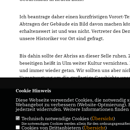
Ich beantrage daher einen kurzfristigen Vorort-Te
Abtragen der Gebäude ein Bild davon machen kö
erhaltenswert ist und was nicht. Vertreter des 
unsere Historiker vor Ort sind gefragt.
Bis dahin sollte der Abriss an dieser Selle ruhen.
beseitigen heißt in Ulm weiter Kultur vernichten.
und immer wieder getan. Wir sollten uns aber nic
Verantwortung um die großartige Geschichte unse
Cookie Hinweis
Diese Webseite verwendet Cookies, die notwendig si
Homepage der CDU-Fraktion im Ulmer
Webangebot zu verbessern (Website-Optmierung). Fü
Gemeinderat
jederzeit widerrufen. Weitere Informationen finden
Technisch notwendige Cookies (
Übersicht
)
IMPRESSUM
DATENSCHUTZ
Die notwendigen Cookies werden allein für den ordnungsgemäßen 
Cookies von Drittanbietern (
KONTAKT
Übersicht
)