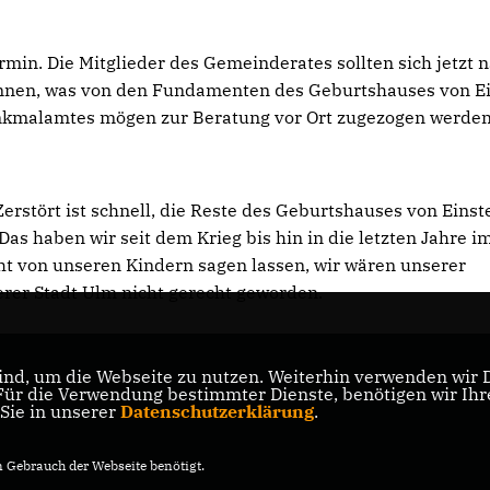
rmin. Die Mitglieder des Gemeinderates sollten sich jetzt 
nnen, was von den Fundamenten des Geburtshauses von Ei
Denkmalamtes mögen zur Beratung vor Ort zugezogen werde
 Zerstört ist schnell, die Reste des Geburtshauses von Einst
 Das haben wir seit dem Krieg bis hin in die letzten Jahre 
ht von unseren Kindern sagen lassen, wir wären unserer
rer Stadt Ulm nicht gerecht geworden.
nd, um die Webseite zu nutzen. Weiterhin verwenden wir Di
r die Verwendung bestimmter Dienste, benötigen wir Ihre 
 Sie in unserer
Datenschutzerklärung
.
Gebrauch der Webseite benötigt.