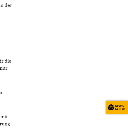
in der
ir die
hnur
en
 mit
erung