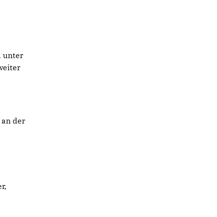
k
d unter
weiter
 an der
r,