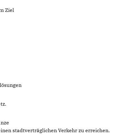
m Ziel
tlösungen
tz.
anze
inen stadtverträglichen Verkehr zu erreichen.