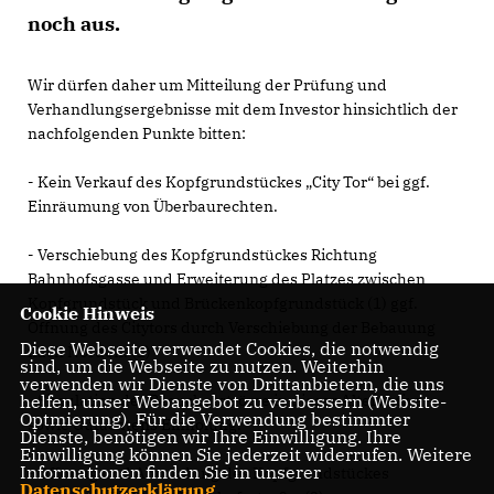
noch aus.
Wir dürfen daher um Mitteilung der Prüfung und
Verhandlungsergebnisse mit dem Investor hinsichtlich der
nachfolgenden Punkte bitten:
- Kein Verkauf des Kopfgrundstückes „City Tor“ bei ggf.
Einräumung von Überbaurechten.
- Verschiebung des Kopfgrundstückes Richtung
Bahnhofsgasse und Erweiterung des Platzes zwischen
Kopfgrundstück und Brückenkopfgrundstück (1) ggf.
Cookie Hinweis
Öffnung des Citytors durch Verschiebung der Bebauung
Diese Webseite verwendet Cookies, die notwendig
nach Norden. (1)
sind, um die Webseite zu nutzen. Weiterhin
verwenden wir Dienste von Drittanbietern, die uns
helfen, unser Webangebot zu verbessern (Website-
- Simulation der Besucherströme in dieser Alternative
Optmierung). Für die Verwendung bestimmter
sowie Gutachtens Einholung.
Dienste, benötigen wir Ihre Einwilligung. Ihre
Einwilligung können Sie jederzeit widerrufen. Weitere
Informationen finden Sie in unserer
- Öffnung und Abrundung des Kopfgrundstückes
Datenschutzerklärung
.