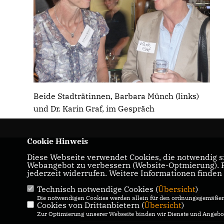
Beide Stadträtinnen, Barbara Münch (links)
und Dr. Karin Graf, im Gespräch
Cookie Hinweis
Diese Webseite verwendet Cookies, die notwendig si
Homepage der CDU-Fraktion im Ulmer
Webangebot zu verbessern (Website-Optmierung). Fü
Gemeinderat
jederzeit widerrufen. Weitere Informationen finden
Technisch notwendige Cookies (
Übersicht
)
IMPRESSUM
DATENSCHUTZ
Die notwendigen Cookies werden allein für den ordnungsgemäßen 
KONTAKT
Cookies von Drittanbietern (
Übersicht
)
Zur Optimierung unserer Webseite binden wir Dienste und Angebot