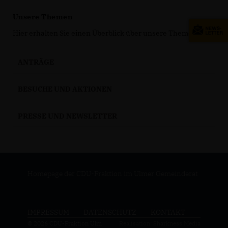
Unsere Themen
Hier erhalten Sie einen Überblick über unsere Themen.
ANTRÄGE
BESUCHE UND AKTIONEN
PRESSE UND NEWSLETTER
Homepage der CDU-Fraktion im Ulmer Gemeinderat
IMPRESSUM
DATENSCHUTZ
KONTAKT
© 2026 CDU-Fraktion Ulm
Realisation: Sharkness Media