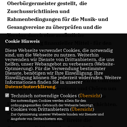
Oberbürgermeister gestellt, die
Zuschussrichtlinien und
Rahmenbedingungen für die Musik- und
Gesangvereine zu überprüfen und die
Vereine durch eine zusätzliche
Cookie Hinweis
Bereitstellung finanzieller Mittel - für den
Diese Webseite verwendet Cookies, die notwendig
Stadtverband Musik und Gesang - zu
sind, um die Webseite zu nutzen. Weiterhin
unterstützen. Dieser Antrag wird auch von
verwenden wir Dienste von Drittanbietern, die uns
helfen, unser Webangebot zu verbessern (Website-
der FWG unterstützt.
Optmierung). Für die Verwendung bestimmter
Dienste, benötigen wir Ihre Einwilligung. Ihre
Einwilligung können Sie jederzeit widerrufen. Weitere
Laut Stadtrat Walter bemüht sich in Ulm eine
Informationen finden Sie in unserer
Datenschutzerklärung
.
Vielzahl von Musikvereinen und Chören um
Technisch notwendige Cookies (
Übersicht
)
die Pflege des Kulturguts Musik und die
Die notwendigen Cookies werden allein für den
Einbindung breiter Bevölkerungsschichten.
ordnungsgemäßen Gebrauch der Webseite benötigt.
Cookies von Drittanbietern (
Übersicht
)
Unsere Musik- und Gesangvereine
Zur Optimierung unserer Webseite binden wir Dienste und
Angebote von Drittanbietern ein.
repräsentieren in ihrer Breite die