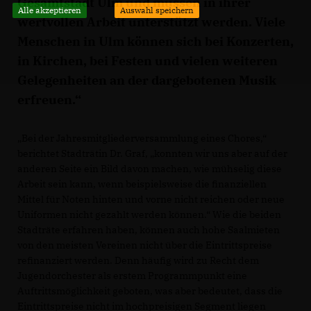
Gesamtstadt Ulm und müssen in ihrer
Alle akzeptieren
Auswahl speichern
wertvollen Arbeit unterstützt werden. Viele
Menschen in Ulm können sich bei Konzerten,
in Kirchen, bei Festen und vielen weiteren
Gelegenheiten an der dargebotenen Musik
erfreuen.“
Bei der Jahresmitgliederversammlung eines Chores,“
berichtet Stadträtin Dr. Graf, „konnten wir uns aber auf der
anderen Seite ein Bild davon machen, wie mühselig diese
Arbeit sein kann, wenn beispielsweise die finanziellen
Mittel für Noten hinten und vorne nicht reichen oder neue
Uniformen nicht gezahlt werden können.“ Wie die beiden
Stadträte erfahren haben, können auch hohe Saalmieten
von den meisten Vereinen nicht über die Eintrittspreise
refinanziert werden. Denn häufig wird zu Recht dem
Jugendorchester als erstem Programmpunkt eine
Auftrittsmöglichkeit geboten, was aber bedeutet, dass die
Eintrittspreise nicht im hochpreisigen Segment liegen