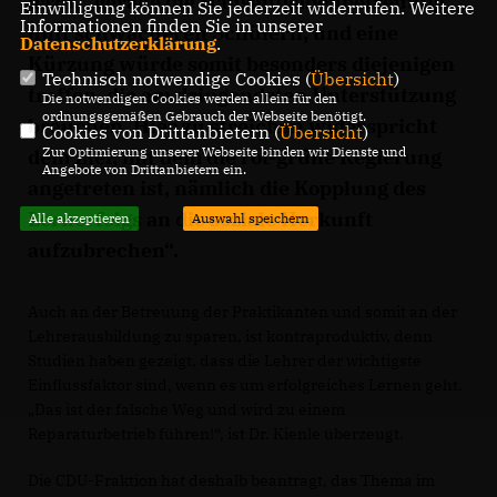
dazu, „gerade die Hausaufgabenbetreuung
Einwilligung können Sie jederzeit widerrufen. Weitere
Informationen finden Sie in unserer
hilft schwächeren Schülern, und eine
Datenschutzerklärung
.
Kürzung würde somit besonders diejenigen
Technisch notwendige Cookies (
Übersicht
)
treffen, die am dringendsten Unterstützung
Die notwendigen Cookies werden allein für den
ordnungsgemäßen Gebrauch der Webseite benötigt.
brauchen. Hier zu streichen widerspricht
Cookies von Drittanbietern (
Übersicht
)
Zur Optimierung unserer Webseite binden wir Dienste und
dem Ziel, mit dem die rot-grüne Regierung
Angebote von Drittanbietern ein.
angetreten ist, nämlich die Kopplung des
Lernerfolgs an die soziale Herkunft
Alle akzeptieren
Auswahl speichern
aufzubrechen“.
Auch an der Betreuung der Praktikanten und somit an der
Lehrerausbildung zu sparen, ist kontraproduktiv, denn
Studien haben gezeigt, dass die Lehrer der wichtigste
Einflussfaktor sind, wenn es um erfolgreiches Lernen geht.
Das ist der falsche Weg und wird zu einem
Reparaturbetrieb führen!“, ist Dr. Kienle überzeugt.
Die CDU-Fraktion hat deshalb beantragt, das Thema im