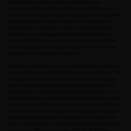
Gemeinderat zu beraten und eine Resolution zu
verabschieden. Laut Herbert Dörfler soll sich der Ulmer
Gemeinderat damit den klaren und unmissverständlichen
Einschätzungen der Lehrerschaft und Elternschaft an
Ulmer Schulen anschließen und die Landesregierung
auffordern, von den geplanten Kürzungen Abstand zu
nehmen. Der Oberbürgermeister wird gebeten, sich über
den Städtetag dafür einzusetzen, dass die angedachten
Kürzungen nicht umgesetzt werden.
Ein weiteres Problem, mit dem sich die Bildungspolitik in
Ulm konfrontiert sieht, ist die Tatsache, dass „mehr als 20%
der Ulmer Schüler an ihren Fähigkeiten vorbei beschult
werden“, wie jüngst im Schulbeirat zu erfahren war. Seit
dem Wegfall der Grundschulempfehlung zeigt sich, dass
zwei Drittel der Kinder an Gymnasien angemeldet werden.
Dies geht aber auf Kosten von Realschulen und beruflichen
Schulen, und auch die Gemeinschaftsschule scheint kein
adäquates Angebot zu sein. Interessant ist, dass nur die
Ulrich-von-Ensingen-Gemeinschaftsschule die gesetzlich
vorgesehene Mindestanmeldeanzahl von 40 Schülern