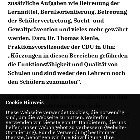
zusätzliche Aufgaben wie Betreuung der
Lernmittel, Berufsorientierung, Betreuung
der Schülervertretung, Sucht- und
Gewaltprävention und vieles mehr gewährt
werden. Dazu Dr. Thomas Kienle,
Fraktionsvorsitzender der CDU in Ulm:
Kürzungen in diesen Bereichen gefährden
die Funktionsfähigkeit und Qualität von
Schulen und sind weder den Lehrern noch
den Schülern zuzumuten“.
Außerdem will die Landesregierung an den
Cookie Hinweis
Gymnasien insbesondere auch die
Diese Webseite verwendet Cookies, die notwendig
Koordinierung der Hausaufgabenbetreuung
sind, um die Webseite zu nutzen. Weiterhin
verwenden wir Dienste von Drittanbietern, die uns
und die Betreuungszeit für die Praktikanten
helfen, unser Webangebot zu verbessern (Website-
kürzen. CDU-Stadträtin Barbara Münch
Optmierung). Für die Verwendung bestimmter
Dienste, benötigen wir Ihre Einwilligung. Ihre