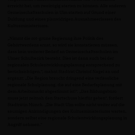
erreicht hat, um zweizügig starten zu können. Alle anderen
Gemeinschaftsschulen in Ulm starten auf Grund einer
Duldung und eines planwidrigen Ausnahmeerlasses des
Kultusministeriums.
Nimmt die rot-grüne Regierung ihre Politik des
Gehörtwerdens ernst, so wird sie konstatieren müssen,
dass kein weiterer Bedarf an Gemeinschaftsschulen im
Ulmer Schulbezirk besteht. Dies ist dann auch bei der
regionalen Schulentwicklungsplanung entsprechend zu
berücksichtigen.“, mahnt Stadtrat Christof Nagel an und
ergänzt: „Die Region braucht dringend eine verlässliche
regionale Schulplanung, die auf eine Bedarfsplanung mit
dem Arbeitsmarkt abgestimmt ist!“. „Das Bildungsbüro
muss jetzt zeitnah den Startschuss hierfür geben“, fordert
Stadträtin Münch. „Die Stadt Ulm sollte nicht weiter auf die
säumigen Ankündigungen des Kultusministeriums warten,
sondern selbst eine regionale Schulentwicklungsplanung in
Angriff nehmen.“