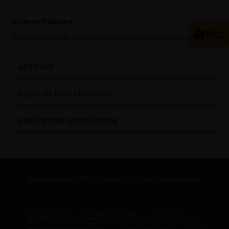
Unsere Themen
Hier erhalten Sie einen Überblick über unsere Themen.
ANTRÄGE
BESUCHE UND AKTIONEN
PRESSE UND NEWSLETTER
Homepage der CDU-Fraktion im Ulmer Gemeinderat
IMPRESSUM
DATENSCHUTZ
KONTAKT
© 2026 CDU-Fraktion Ulm
Realisation: Sharkness Media