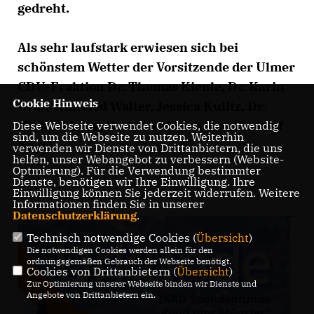
gedreht.
Als sehr laufstark erwiesen sich bei
schönstem Wetter der Vorsitzende der Ulmer
CDU-Fraktion Dr. Thomas Kienle, Dr. Karin
Cookie Hinweis
Graf, Winfried Walter, Jessica Kulitz, Dr.
Michael Lang, Barbara Münch und Christof
Diese Webseite verwendet Cookies, die notwendig
sind, um die Webseite zu nutzen. Weiterhin
Nagel.
verwenden wir Dienste von Drittanbietern, die uns
helfen, unser Webangebot zu verbessern (Website-
Optmierung). Für die Verwendung bestimmter
Dienste, benötigen wir Ihre Einwilligung. Ihre
Einwilligung können Sie jederzeit widerrufen. Weitere
Informationen finden Sie in unserer
Datenschutzerklärung
.
Technisch notwendige Cookies (
Übersicht
)
Die notwendigen Cookies werden allein für den
ordnungsgemäßen Gebrauch der Webseite benötigt.
Cookies von Drittanbietern (
Übersicht
)
Zur Optimierung unserer Webseite binden wir Dienste und
Angebote von Drittanbietern ein.