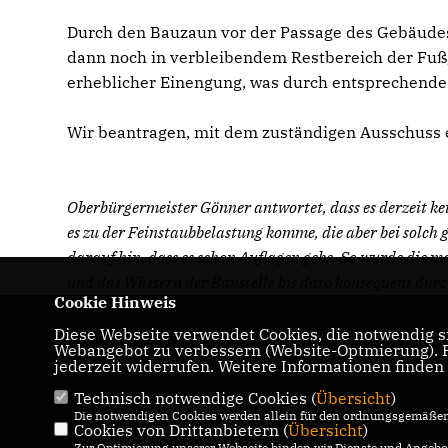
Durch den Bauzaun vor der Passage des Gebäudes
dann noch in verbleibendem Restbereich der Fußg
erheblicher Einengung, was durch entsprechende
Wir beantragen, mit dem zuständigen Ausschuss e
Oberbürgermeister Gönner antwortet, dass es derzeit ke
es zu der Feinstaubbelastung komme, die aber bei solch 
darauf hin, dass es schon Auflagen gebe. So wurde die
und das Wässern der Baustelle bis dato konsequent dur
Cookie Hinweis
Diese Webseite verwendet Cookies, die notwendig si
Homepage der CDU-Fraktion im Ulmer
Webangebot zu verbessern (Website-Optmierung). Fü
Gemeinderat
jederzeit widerrufen. Weitere Informationen finden
Technisch notwendige Cookies (
Übersicht
)
IMPRESSUM
DATENSCHUTZ
Die notwendigen Cookies werden allein für den ordnungsgemäßen 
Cookies von Drittanbietern (
KONTAKT
Übersicht
)
Zur Optimierung unserer Webseite binden wir Dienste und Angebot