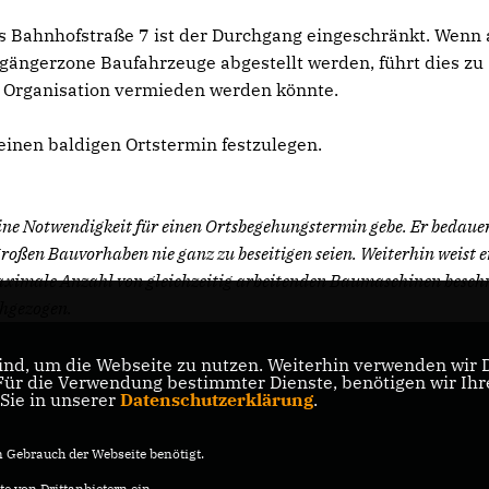
 Bahnhofstraße 7 ist der Durchgang eingeschränkt. Wenn 
ängerzone Baufahrzeuge abgestellt werden, führt dies zu
 Organisation vermieden werden könnte.
inen baldigen Ortstermin festzulegen.
ine Notwendigkeit für einen Ortsbegehungstermin gebe. Er bedauer
großen Bauvorhaben nie ganz zu beseitigen seien. Weiterhin weist e
 maximale Anzahl von gleichzeitig arbeitenden Baumaschinen besch
chgezogen.
nd, um die Webseite zu nutzen. Weiterhin verwenden wir Di
r die Verwendung bestimmter Dienste, benötigen wir Ihre 
 Sie in unserer
Datenschutzerklärung
.
Gebrauch der Webseite benötigt.
e von Drittanbietern ein.