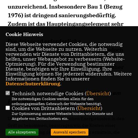
unzureichend. Insbesondere Bau 1 (Bezug
1976) ist dringend sanierungsbedürftig.
Zudem ist das Haupteingangselement sehr
undicht.
Cookie Hinweis
Die dringend erforderliche
Diese Webseite verwendet Cookies, die notwendig
sind, um die Webseite zu nutzen. Weiterhin
Generalsanierung soll laut Planung jedoch
verwenden wir Dienste von Drittanbietern, die uns
nicht vor 2017/18 stattfinden. In der
helfen, unser Webangebot zu verbessern (Website-
Optmierung). Für die Verwendung bestimmter
mittelfristigen Finanzplanung steht bisher
Dienste, benötigen wir Ihre Einwilligung. Ihre
Einwilligung können Sie jederzeit widerrufen. Weitere
nicht einmal eine Planungsrate.
Informationen finden Sie in unserer
Datenschutzerklärung
.
Antwort von Oberbürgermeister Gönner am
Technisch notwendige Cookies (
Übersicht
)
Die notwendigen Cookies werden allein für den
Ende des Antrags.
ordnungsgemäßen Gebrauch der Webseite benötigt.
Cookies von Drittanbietern (
Übersicht
)
Zur Optimierung unserer Webseite binden wir Dienste und
Um möglichst rasch die sehr hohen Energiekosten in den
Angebote von Drittanbietern ein.
Griff zu bekommen, beantragen wir, die Kosten einer
Generalsanierung des Schulzentrums zu ermitteln, die
Alle akzeptieren
Auswahl speichern