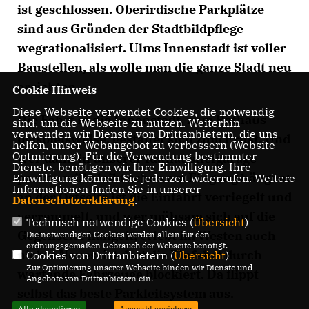
ist geschlossen. Oberirdische Parkplätze
sind aus Gründen der Stadtbildpflege
wegrationalisiert. Ulms Innenstadt ist voller
Baustellen, als wolle man die ganze Stadt neu
errichten.
Cookie Hinweis
Diese Webseite verwendet Cookies, die notwendig
Die Fahrt in die Innenstadt, zum Rathaus
sind, um die Webseite zu nutzen. Weiterhin
verwenden wir Dienste von Drittanbietern, die uns
beispielsweise, gestaltet sich zum Frust. Und
helfen, unser Webangebot zu verbessern (Website-
Optmierung). Für die Verwendung bestimmter
wer dann in unserer Rathaustiefgarage
Dienste, benötigen wir Ihre Einwilligung. Ihre
parken will bleibt schon am Eingang hängen:
Einwilligung können Sie jederzeit widerrufen. Weitere
Informationen finden Sie in unserer
an der Ostseite ist die Einfahrt verriegelt und
Datenschutzerklärung
.
verrammelt, und wer mühsam sich auf die
Technisch notwendige Cookies (
Übersicht
)
Gegenseite hangelt, erlebt im Westen auch
Die notwendigen Cookies werden allein für den
ordnungsgemäßen Gebrauch der Webseite benötigt.
nichts Neues: ist dort die Einfahrt durch
Cookies von Drittanbietern (
Übersicht
)
Zur Optimierung unserer Webseite binden wir Dienste und
wartende Fahrzeuge blockiert. Da flippt
Angebote von Drittanbietern ein.
selbst das beste Parkleitsystem aus.
Alle akzeptieren
Auswahl speichern