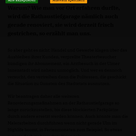
Warum? Wie man vor Ort erfahren durfte,
wird die Rathaustiefgarage nämlich auch
gerade renoviert, sie wird derzeit frisch
gestrichen, so erzählt man uns.
So aber geht es nicht: Handel und Gewerbe klagen über das
Ausbleiben ihrer Kunden, verprellte Theaterbesucher
kündigen ihr Abonnement, ein Arztbesuch in der Ulmer
Innenstadt wird nahezu unmöglich. Und wer es dennoch
versucht, den vertreiben dann die Politessen, die geschickt
die Situation zu Gunsten des Stadtetats ausnutzen.
Wir beantragen daher alle weiteren
Renovierungsmaßnahmen an der Rathaustiefgarage so
lange zurückzustellen, bis diese blockierten Parkplätze
durch andere ersetzt werden können. Auch könnte man die
Malerarbeiten durchführen wenn nicht gerade Ulm im
Highlife boomt, in Ferienmonaten zum Beispiel. So etwas