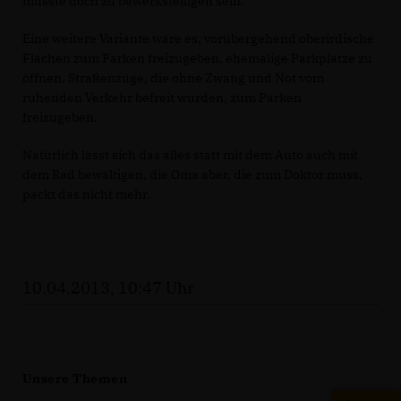
müsste doch zu bewerkstelligen sein.
Eine weitere Variante wäre es, vorübergehend oberirdische
Flächen zum Parken freizugeben, ehemalige Parkplätze zu
öffnen, Straßenzüge, die ohne Zwang und Not vom
ruhenden Verkehr befreit wurden, zum Parken
freizugeben.
Natürlich lässt sich das alles statt mit dem Auto auch mit
dem Rad bewältigen, die Oma aber, die zum Doktor muss,
packt das nicht mehr.
10.04.2013, 10:47 Uhr
Unsere Themen