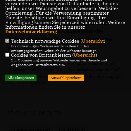
verwenden wir Dienste von Drittanbietern, die uns
Neuordnung und Sanierung des Ulmer
helfen, unser Webangebot zu verbessern (Website-
Optmierung). Für die Verwendung bestimmter
Museums zu geben.
Dienste, benötigen wir Ihre Einwilligung. Ihre
Darüber hinaus dürfen wir bitten, nun
Einwilligung können Sie jederzeit widerrufen. Weitere
Informationen finden Sie in unserer
ebenfalls zeitnah ein Update über die
Datenschutzerklärung
.
Entwicklung und Planung des Konzeptes
Technisch notwendige Cookies (
Übersicht
)
HfG „to Ulm up" zu geben.
Die notwendigen Cookies werden allein für den
ordnungsgemäßen Gebrauch der Webseite benötigt.
Cookies von Drittanbietern (
Übersicht
)
Zur Optimierung unserer Webseite binden wir Dienste und
Nach dem erfolgreichen Start der beiden Ausstellungen
Angebote von Drittanbietern ein.
Moderne trifft Altertum" und „das jüdische Leben in Ulm"
sehen wir mit Interesse einer weiteren Profilschärfung des
Alle akzeptieren
Auswahl speichern
Museums entgegen.
25.01.2013, 09:04 Uhr
ULMER MUSEUM
UP TO ULM