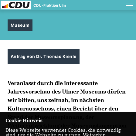
CDU-Fraktion Ulm
Museum
Antrag von Dr. Thomas Kienle
Veranlasst durch die interessante
Jahresvorschau des Ulmer Museums dürfen
wir bitten, uns zeitnah, im nächsten
Kulturausschuss, einen Bericht über den
Stand der Museumsplanung, der
Cookie Hinweis
Weiterentwicklung der Museumskonzeption
Diese Webseite verwendet Cookies, die notwendig
sowie den Stand der räumlichen
sind, um die Webseite zu nutzen. Weiterhin